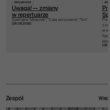
Aktualności
Akt
Uwaga! — zmiany
Pr
w repertuarze
Sp
Spektakle "Mireczek", "Czas porzucenia", "Toń"
Prze
[06.08.2026]
z na
w re
Spot
blok
[06.
Zespół
Więce