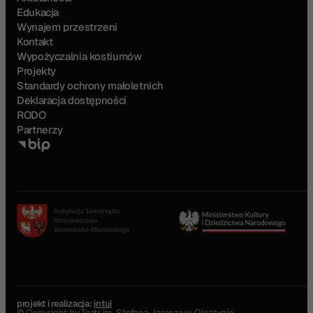
Edukacja
Wynajem przestrzeni
Kontakt
Wypożyczalnia kostiumów
Projekty
Standardy ochrony małoletnich
Deklaracja dostępności
RODO
Partnerzy
projekt i realizacja:
intui
© Copyright by Teatr im. Stefana Jaracza w Olsztynie