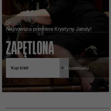
01
02
03
Kup bilet
O spektaklu