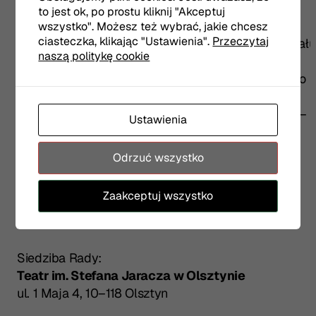
edukacja@teatr.olsztyn.pl
to jest ok, po prostu kliknij "Akceptuj
Zgłoszenia trafią do Komisji Rekrutacyjnej,
wszystko". Możesz też wybrać, jakie chcesz
ciasteczka, klikając "Ustawienia".
Przeczytaj
która wybierze kandydatów zaproszonych do udziału
naszą politykę cookie
w Radzie.
Warunkiem uczestnictwa jest złożenie podpisanego
oświadczenia o udziale w Radzie i zgodzie
na publikację wizerunku (dla osób niepełnoletnich –
Ustawienia
podpis rodzica/opiekuna).
Odrzuć wszystko
Zaakceptuj wszystko
Gdzie działamy?
Siedziba Rady:
Teatr im. Stefana Jaracza w Olsztynie
ul. 1 Maja 4, 10–118 Olsztyn