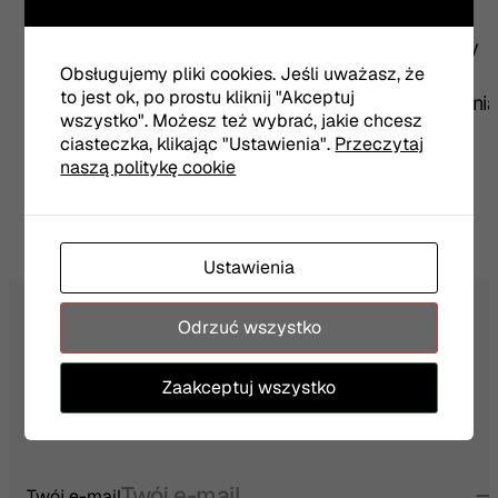
możliwa.
Teatr nie ponosi odpowiedzialności za vouchery
uszkodzone, zgubione lub udostępnione innej
Obsługujemy pliki cookies. Jeśli uważasz, że
to jest ok, po prostu kliknij "Akceptuj
osobie przez Kupującego. W przypadku zgubienia
wszystko". Możesz też wybrać, jakie chcesz
vouchera Teatr nie wystawia duplikatu.
ciasteczka, klikając "Ustawienia".
Przeczytaj
Voucher oraz bilet pochodzący z wymiany
naszą politykę cookie
vouchera nie podlegają wymianie ani zwrotom.
Ustawienia
Odrzuć wszystko
NEWSLETTER
Zaakceptuj wszystko
Twój e-mail