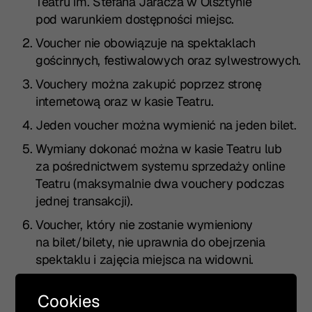
Teatru im. Stefana Jaracza w Olsztynie
pod warunkiem dostępności miejsc.
Voucher nie obowiązuje na spektaklach
gościnnych, festiwalowych oraz sylwestrowych.
Vouchery można zakupić poprzez stronę
internetową oraz w kasie Teatru.
Jeden voucher można wymienić na jeden bilet.
Wymiany dokonać można w kasie Teatru lub
za pośrednictwem systemu sprzedaży online
Teatru (maksymalnie dwa vouchery podczas
jednej transakcji).
Voucher, który nie zostanie wymieniony
na bilet/bilety, nie uprawnia do obejrzenia
spektaklu i zajęcia miejsca na widowni.
Voucher ważny jest na rok od daty zakupu.
Cookies
Wymiana po upływie terminu ważności nie jest