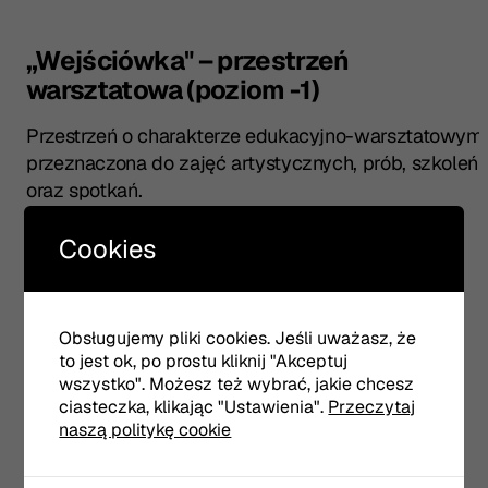
„Wejściówka" – przestrzeń
warsztatowa (poziom -1)
Przestrzeń o charakterze edukacyjno-warsztatowym,
przeznaczona do zajęć artystycznych, prób, szkoleń
oraz spotkań.
Cennik wynajmu (2026):
Cookies
600 zł netto + 23% VAT / godz.
(do 8 godzin)
minimalny czas wynajmu:
4 godziny
Obsługujemy pliki cookies. Jeśli uważasz, że
(tj. 2400 zł netto + 23% VAT)
to jest ok, po prostu kliknij "Akceptuj
wszystko". Możesz też wybrać, jakie chcesz
wynajem całodniowy (8–24 godz.):
cena
ciasteczka, klikając "Ustawienia".
Przeczytaj
ustalana indywidualnie
naszą politykę cookie