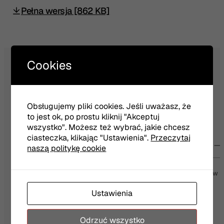
Pełna wersja [862 KB]
Cookies
NEWSLETTER
Obsługujemy pliki cookies. Jeśli uważasz, że
to jest ok, po prostu kliknij "Akceptuj
wszystko". Możesz też wybrać, jakie chcesz
ciasteczka, klikając "Ustawienia".
Przeczytaj
Twój e-mail
naszą politykę cookie
Wyrażam zgodę na otrzymywanie wiadomości od Teatru Jaracza w
Olsztynie
Więcej
Ustawienia
Odrzuć wszystko