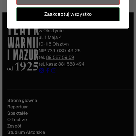
Zaakceptuj wszystko
Teatr im. Stefana Jaracza
w Olsztynie
ul. 1 Maja 4
10-118 Olsztyn
NIP 739-030-43-25
tel.
89 527 59 59
tel.
kasa: 881 588 494
Strona główna
Repertuar
Spektakle
O Teatrze
Zespół
Studium Aktorskie