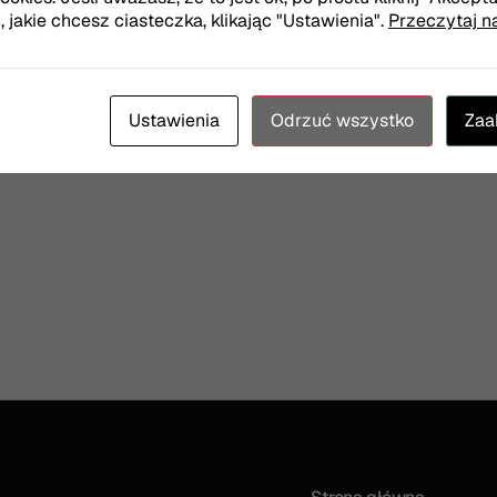
TER
jakie chcesz ciasteczka, klikając "Ustawienia".
Przeczytaj n
Twój e-mail
Ustawienia
Odrzuć wszystko
Zaa
Wyrażam zgodę na otrz
Więcej