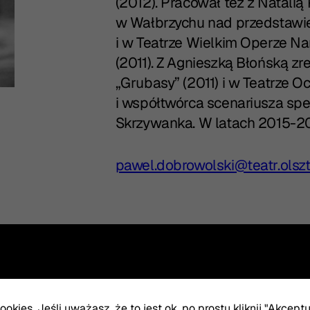
(2012). Pracował też z Natal
w Wałbrzychu nad przedstawien
i w Teatrze Wielkim Operze N
(2011). Z Agnieszką Błońską zr
„Grubasy” (2011) i w Teatrze Oc
i współtwórca scenariusza spe
Skrzywanka. W latach 2015-202
pawel.dobrowolski
@teatr.olszt
okies. Jeśli uważasz, że to jest ok, po prostu kliknij "Akcept