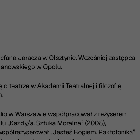
FORMACJE
Stefana Jaracza w Olsztynie. Wcześniej zastępca
chanowskiego w Opolu.
 teatrze w Akademii Teatralnej i filozofię
.
dio w Warszawie współpracował z reżyserem
u „Każdy/a. Sztuka Moralna” (2008),
współreżyserował „Jesteś Bogiem. Paktofonika”