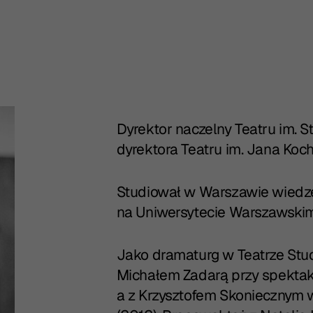
OWOLSKI - IN
Dyrektor naczelny Teatru im. 
dyrektora Teatru im. Jana Ko
Studiował w Warszawie wiedzę o
na Uniwersytecie Warszawskim
Jako dramaturg w Teatrze Stu
Michałem Zadarą przy spektakl
a z Krzysztofem Skoniecznym 