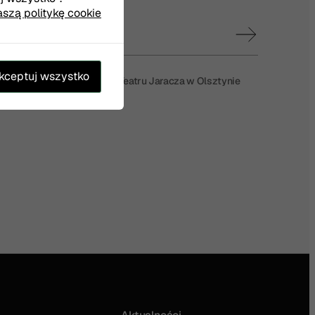
aszą politykę cookie
kceptuj wszystko
ymywanie wiadomości od Teatru Jaracza w Olsztynie