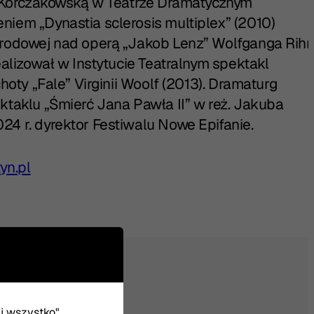
ią Korczakowską w Teatrze Dramatycznym
iem „Dynastia sclerosis multiplex” (2010)
arodowej nad operą „Jakob Lenz” Wolfganga Rih
ealizował w Instytucie Teatralnym spektakl
hoty „Fale” Virginii Woolf (2013). Dramaturg
ktaklu „Śmierć Jana Pawła II” w reż. Jakuba
4 r. dyrektor Festiwalu Nowe Epifanie.
yn.pl
uj wszystko".