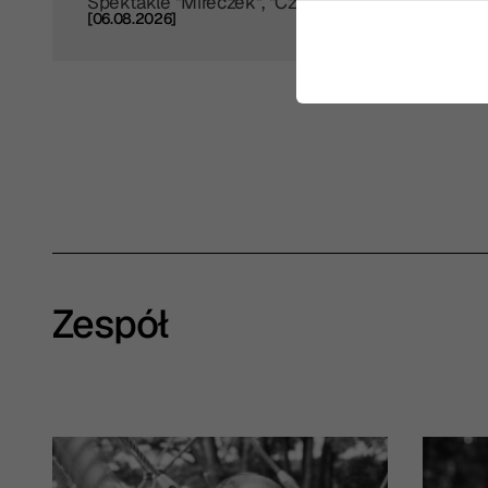
Spektakle "Mireczek", "Czas porzucenia", "Toń"
[06.08.2026]
Zespół