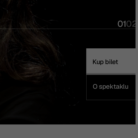
01
02
Kup bilet
O spektaklu