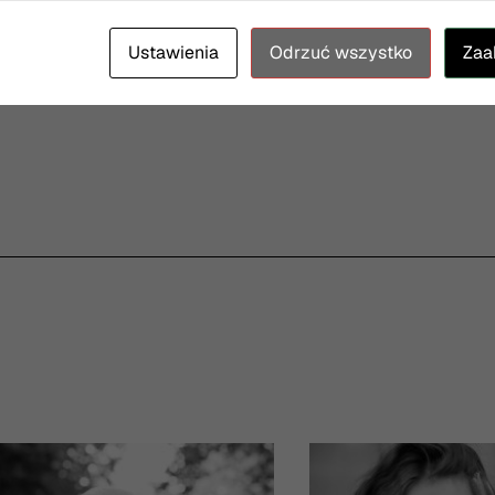
bloki programowe – wrześniowy i listopadowy.
[06.08.2026]
Ustawienia
Odrzuć wszystko
Zaa