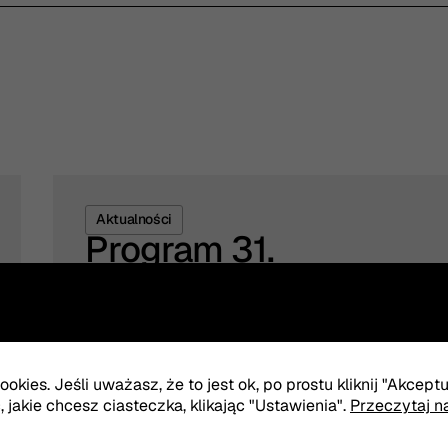
Aktualności
Program 31.
Olsztyńskich Spotkań
Teatralnych
Przed nami kolejna edycja jednego
z najważniejszych wydarzeń kulturalnych
okies. Jeśli uważasz, że to jest ok, po prostu kliknij "Akcept
w regionie. W tym roku 31. Olsztyńskie
jakie chcesz ciasteczka, klikając "Ustawienia".
Przeczytaj n
Spotkania Teatralne zostały podzielone na dwa