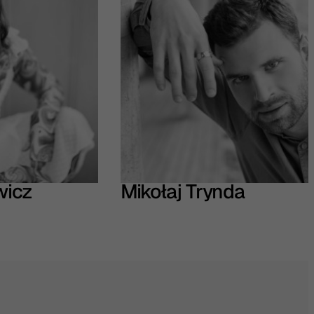
wicz
Mikołaj Trynda