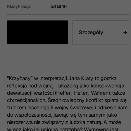
Klasyfikacja
od lat 16
Kup bilet
Szczegóły
"Krzyżacy” w interpretacji Jana Klaty to gorzka
refleksja nad wojną – ukazaną jako konsekwencja
dewaluacji wartości (Helfen, Heilen, Wehren), także
chrześcijańskich. Średniowieczny konflikt splata się
tu z reminiscencją II wojny światowej i odniesieniami
do współczesności, jawiąc się tym samym jako
nierozerwalnie związany z ludzką naturą. A może
wręcz jako jej upiorna potrzeba? Wymowna jest