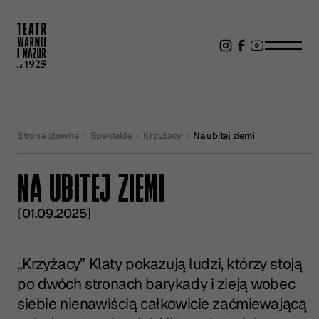
Strona główna
Spektakle
Krzyżacy
Na ubitej ziemi
NA UBITEJ ZIEMI
[01.09.2025]
⁠„Krzyżacy⁠” Klaty pokazują ludzi, którzy stoją
po dwóch stronach barykady i zieją wobec
siebie nienawiścią całkowicie zaćmiewającą