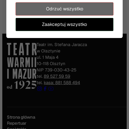
Więcej
Odrzuć wszystko
Zaakceptuj wszystko
Teatr im. Stefana Jaracza
w Olsztynie
ul. 1 Maja 4
10-118 Olsztyn
NIP 739-030-43-25
tel.
89 527 59 59
tel.
kasa: 881 588 494
Strona główna
Repertuar