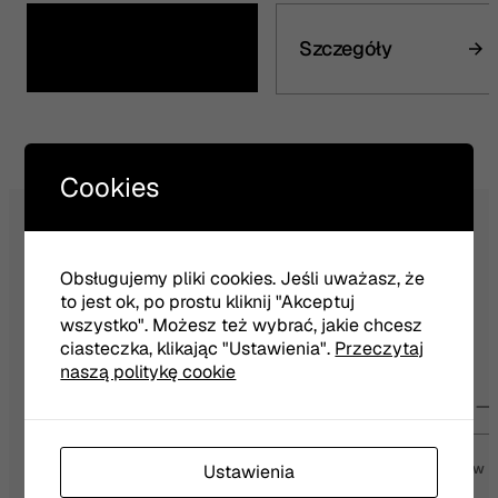
Kup bilet
Szczegóły
Cookies
Obsługujemy pliki cookies. Jeśli uważasz, że
NEWSLETTER
to jest ok, po prostu kliknij "Akceptuj
wszystko". Możesz też wybrać, jakie chcesz
ciasteczka, klikając "Ustawienia".
Przeczytaj
naszą politykę cookie
Twój e-mail
Wyrażam zgodę na otrzymywanie wiadomości od Teatru Jaracza w
Ustawienia
Olsztynie