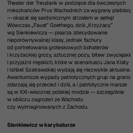
Theater der Treudank w podzięce dla ówczesnych
mieszkańców Prus Wschodnich za wygrany plebiscy
— okazał się sardonicznym strzałem w setkę!
Wówczas „Faust” Goethego, dziś „Krzyżacy”
wg Sienkiewicza — pisarza zdecydowanie
nieporównywalnej klasy, jednak fachury
od portretowania groteskowych bohaterów
i krzyżackiej grozy, sztucznej pozy, bitew zwycięskic
i przyjaźni męskich, które w scenariuszu Jana Klaty
i Ishbel Szatrawskiej wydają się niezwykle aktualne.
Awanturnicze wypady patriotycznych grup na granic
zdarzają się przecież i dziś, a i patriotyczne marsze
są w XXI-wiecznej polskiej modzie — szczególnie
w obliczu zagrożeń ze Wschodu
czy wyimaginowanych z Zachodu.
Sienkiewicz w karykaturze