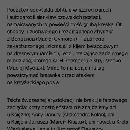
Początek spektaklu obfituje w szereg parodii
i autoparodii sienkiewiczowskich postaci,
namalowanych w powieści dość grubą kreską. Ot,
choćby u zuchwałego i rozbieganego Zbyszka
z Bogdańca (Maciej Cymorek) — żadnego
zakapturzonego „ziomala” z kijem bejsbolowym
na dresowym ramieniu, lecz urzekająco zadziornego
młodziana, którego ADHD temperuje stryj Maćko
(Maciej Mydlak). Mimo to nie udaje mu się
powstrzymać bratanka przed atakiem
na krzyżackiego posła.
Także ówczesnej arystokracji nie brakuje farsowego
zacięcia: krzty dostojeństwa nie znajdziemy ani
u Księżnej Anny Danuty (Aleksandra Kolan), ani
u Księcia Janusza (Marcin Kiszluk), ani nawet u Króla
Władysława Jagiełły (Krzysztof Plewako-