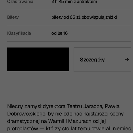
Czas trwania
2 h 45 min z antraktem
Bilety
bilety od 65 zł, obowiązują zniżki
Klasyfikacja
od lat 16
Kup bilet
Szczegóły
Niecny zamysł dyrektora Teatru Jaracza, Pawła
Dobrowolskiego, by nie odcinać najstarszej sceny
dramatycznej na Warmii i Mazurach od jej
protoplastów — którzy sto lat temu otwierali niemieck