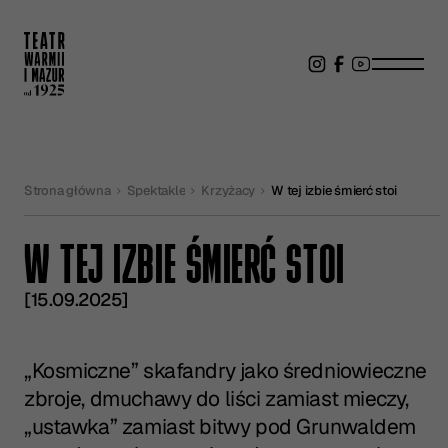
Strona główna
Spektakle
Krzyżacy
W tej izbie śmierć stoi
W TEJ IZBIE ŚMIERĆ STOI
[15.09.2025]
„Kosmiczne” skafandry jako średniowieczne
zbroje, dmuchawy do liści zamiast mieczy,
„ustawka” zamiast bitwy pod Grunwaldem