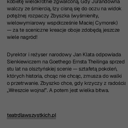
kobietę wielokrotnie zgwałconą. Gdy Jurandówna
walczy ze śmiercią, łzy cisną się do oczu na widok
potężnej rozpaczy Zbyszka (wyśmienity,
wielowymiarowy współcześnie Maciej Cymorek)
— za te sceniczne kreacje oboje zdobędą jeszcze
wiele nagród!
Dyrektor i reżyser narodowy Jan Klata odpowiada
Sienkiewiczem na Goethego Ernsta Theilinga sprzed
stu lat na olsztyńskiej scenie — sztafetą pokoleń,
których historia, chcąc nie chcąc, zmusza do walki
o przetrwanie. Zbyszko chce, gdy krzyczy z radością
„Wreszcie wojna!”. A potem jest wielka bitwa.
teatrdlawszystkich.pl
Przeczytaj pełną recenzję w źródle: