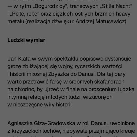
— w rytm „Bogurodzicy”, transowych „Stille Nacht”
i „Reite, reite” oraz ciężkich, ostrych brzmień heavy
metalu (realizacja dźwięku: Andrzej Matusewicz).
Ludzki wymiar
Jan Klata w swym spektaklu popisowo dystansuje
grozę zbliżającej się wojny, rycerskich wartości
i historii miłosnej Zbyszka do Danusi. Dla tej pary
warto przetrawić farsę w srebrnych skafandrach
na chłodno, by ujrzeć w finale na proscenium ludzką,
intymną relację młodych ludzi, wrzuconych
w nieszczęsne wiry historii.
Agnieszka Giza-Gradowska w roli Danusi, uwolnionej
z krzyżackich lochów, niebywale przejmująco kreuje