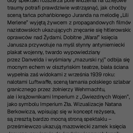
Gdy spektakl rozszerza pole widzenia na dziejowe
traumy potrafi prawdziwie wstrząsnąć, jak choćby
sceną tańca pohańbionego Juranda na melodię „Lili
Merlene” wyjętą żywcem z propagandowych filmów
nazistowskich ukazujących znęcanie się hitlerowskic
oprawców nad Żydami. Dobitne „Wara!” księcia
Janusza przywołuje na myśl słynny antyniemiecki
plakat wojenny, twardo wypowiedziany
przez Danvelda i wyśmiany „mazurski ryj” odbija się
mocnym echem w olsztyńskim teatrze, biała ściana
wypełnia zaś widokami z września 1939 roku:
nalotami Luftwaffe, sceną łamania polskiego szlaban
granicznego przez żołnierzy Wehrmachtu,
ale i krążownikami Imperium z „Gwiezdnych Wojen”,
jako symbolu Imperium Zła. Wizualizacje Natana
Berkowicza, wpisując się w koncept reżysera,
są zresztą bardzo mocną stroną spektaklu –
prześmiewczo ukazują mazowiecki zamek księcia