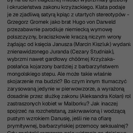
i okrucieństwa zakonu krzyżackiego. Klata podaje
je ze zjadliwą satyrą kpiąc z utartych stereotypów -
Grzegorz Gromek jako brat Hugo von Danveld
przezabawnie parodiuje niemiecką wymowę
polszczyzny, braciszkowie kraczą niczym wrony
żądając od księcia Janusza (Marcin Kiszluk) wydania
znienawidzonego Juranda (Cezary Studniak),
wybrzmi nawet gardłowy chöömej Krzyżaka-
posłańca kojarzony bardziej z barbarzyństwem
mongolskiego stepu. Ale może takie właśnie
skojarzenie ma budzić? Bo czym innym tłumaczyć
zarysowaną jedynie w pierwowzorze, a wyrażoną
dosadnie przez służkę zakonu (Aleksandra Kolan) rol
zastraszonych kobiet w Malborku? Jak inaczej
spojrzeć na rozchełstaną, zakrwawioną i wodzącą
pustym wzrokiem Danusię, jeśli nie na ofiarę
prymitywnej, barbarzyńskiej przemocy seksualnej?