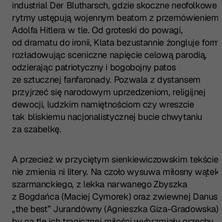
industrial Der Blutharsch, gdzie skoczne neofolkowe
rytmy ustępują wojennym beatom z przemówieniem
Adolfa Hitlera w tle. Od groteski do powagi,
od dramatu do ironii, Klata bezustannie żongluje form
rozładowując sceniczne napięcie celową parodią,
odzierając patriotyczny i bogobojny patos
ze sztucznej fanfaronady. Pozwala z dystansem
przyjrzeć się narodowym uprzedzeniom, religijnej
dewocji, ludzkim namiętnościom czy wreszcie
tak bliskiemu nacjonalistycznej bucie chwytaniu
za szabelkę.
A przecież w przyciętym sienkiewiczowskim tekście
nie zmienia ni litery. Na czoło wysuwa miłosny wątek
szarmanckiego, z lekka narwanego Zbyszka
z Bogdańca (Maciej Cymorek) oraz zwiewnej Danusi
„the best” Jurandówny (Agnieszka Giza-Gradowska),
by na tle ich tragicznej miłości wybrzmiały grzechy