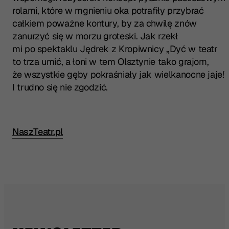
rolami, które w mgnieniu oka potrafiły przybrać
całkiem poważne kontury, by za chwilę znów
zanurzyć się w morzu groteski. Jak rzekł
mi po spektaklu Jędrek z Kropiwnicy „Dyć w teatr
to trza umić, a łoni w tem Olsztynie tako grajom,
że wszystkie gęby pokraśniały jak wielkanocne jaje!”
I trudno się nie zgodzić.
NaszTeatr.pl
Przeczytaj pełną recenzję w źródle: