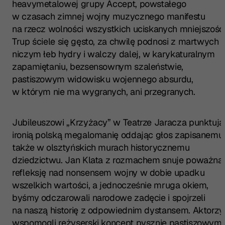
heavymetalowej grupy Accept, powstałego
w czasach zimnej wojny muzycznego manifestu
na rzecz wolności wszystkich uciskanych mniejszości
Trup ściele się gęsto, za chwilę podnosi z martwych
niczym łeb hydry i walczy dalej, w karykaturalnym
zapamiętaniu, bezsensownym szaleństwie,
pastiszowym widowisku wojennego absurdu,
w którym nie ma wygranych, ani przegranych.
Jubileuszowi „Krzyżacy” w Teatrze Jaracza punktują
ironią polską megalomanię oddając głos zapisanemu
także w olsztyńskich murach historycznemu
dziedzictwu. Jan Klata z rozmachem snuje poważną
refleksję nad nonsensem wojny w dobie upadku
wszelkich wartości, a jednocześnie mruga okiem,
byśmy odczarowali narodowe zadęcie i spojrzeli
na naszą historię z odpowiednim dystansem. Aktorzy
wspomogli reżyserski koncept pysznie pastiszowymi