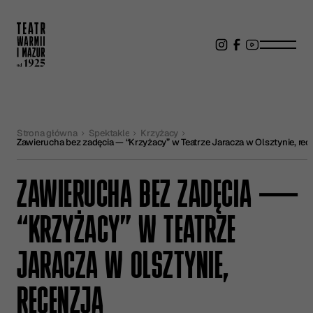
Strona główna
Spektakle
Krzyżacy
Zawierucha bez zadęcia — “Krzyżacy” w T
ZAWIERUCHA BEZ ZADĘCIA —
“KRZYŻACY” W TEATRZE
JARACZA W OLSZTYNIE,
RECENZJA