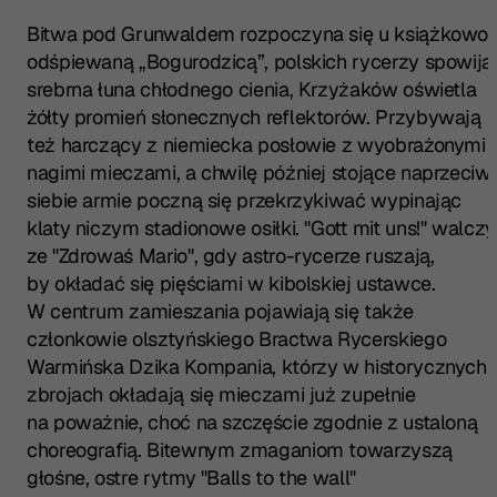
Bitwa pod Grunwaldem rozpoczyna się u książkowo
odśpiewaną „Bogurodzicą”, polskich rycerzy spowija
srebrna łuna chłodnego cienia, Krzyżaków oświetla
żółty promień słonecznych reflektorów. Przybywają
też harczący z niemiecka posłowie z wyobrażonymi
nagimi mieczami, a chwilę później stojące naprzeciw
siebie armie poczną się przekrzykiwać wypinając
klaty niczym stadionowe osiłki. "Gott mit uns!" walczy
ze "Zdrowaś Mario", gdy astro-rycerze ruszają,
by okładać się pięściami w kibolskiej ustawce.
W centrum zamieszania pojawiają się także
członkowie olsztyńskiego Bractwa Rycerskiego
Warmińska Dzika Kompania, którzy w historycznych
zbrojach okładają się mieczami już zupełnie
na poważnie, choć na szczęście zgodnie z ustaloną
choreografią. Bitewnym zmaganiom towarzyszą
głośne, ostre rytmy "Balls to the wall"