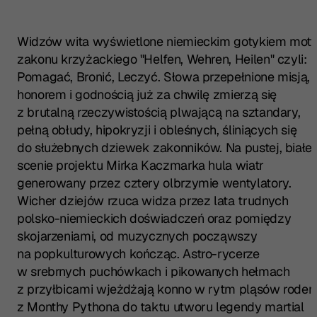
Widzów wita wyświetlone niemieckim gotykiem mott
zakonu krzyżackiego "Helfen, Wehren, Heilen" czyli:
Pomagać, Bronić, Leczyć. Słowa przepełnione misją,
honorem i godnością już za chwilę zmierzą się
z brutalną rzeczywistością plwającą na sztandary,
pełną obłudy, hipokryzji i obleśnych, śliniących się
do służebnych dziewek zakonników. Na pustej, białej
scenie projektu Mirka Kaczmarka hula wiatr
generowany przez cztery olbrzymie wentylatory.
Wicher dziejów rzuca widza przez lata trudnych
polsko-niemieckich doświadczeń oraz pomiędzy
skojarzeniami, od muzycznych począwszy
na popkulturowych kończąc. Astro-rycerze
w srebrnych puchówkach i pikowanych hełmach
z przyłbicami wjeżdżają konno w rytm pląsów rode
z Monthy Pythona do taktu utworu legendy martial