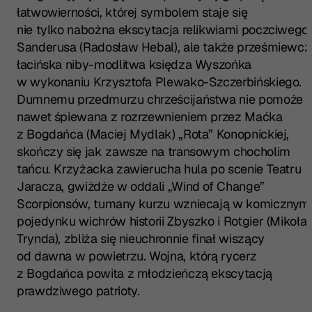
łatwowierności, której symbolem staje się
nie tylko nabożna ekscytacja relikwiami poczciwego
Sanderusa (Radosław Hebal), ale także prześmiewcz
łacińska niby-modlitwa księdza Wyszońka
w wykonaniu Krzysztofa Plewako-Szczerbińskiego.
Dumnemu przedmurzu chrześcijaństwa nie pomoże
nawet śpiewana z rozrzewnieniem przez Maćka
z Bogdańca (Maciej Mydlak) „Rota” Konopnickiej,
skończy się jak zawsze na transowym chocholim
tańcu. Krzyżacka zawierucha hula po scenie Teatru
Jaracza, gwiżdże w oddali „Wind of Change”
Scorpionsów, tumany kurzu wzniecają w komicznym
pojedynku wichrów historii Zbyszko i Rotgier (Mikołaj
Trynda), zbliża się nieuchronnie finał wiszący
od dawna w powietrzu. Wojna, którą rycerz
z Bogdańca powita z młodzieńczą ekscytacją
prawdziwego patrioty.