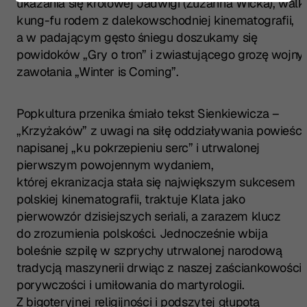
ukazania się królowej Jadwigi (Zuzanna Wicka), walk
kung-fu rodem z dalekowschodniej kinematografii,
a w padającym gęsto śniegu doszukamy się
powidoków „Gry o tron” i zwiastującego grozę wojny
zawołania „Winter is Coming”.
Popkultura przenika śmiało tekst Sienkiewicza –
„Krzyżaków” z uwagi na siłę oddziaływania powieści
napisanej „ku pokrzepieniu serc” i utrwalonej
pierwszym powojennym wydaniem,
której ekranizacja stała się największym sukcesem
polskiej kinematografii, traktuje Klata jako
pierwowzór dzisiejszych seriali, a zarazem klucz
do zrozumienia polskości. Jednocześnie wbija
boleśnie szpilę w szprychy utrwalonej narodową
tradycją maszynerii drwiąc z naszej zaściankowości,
porywczości i umiłowania do martyrologii.
Z bigoteryjnej religijności i podszytej głupotą