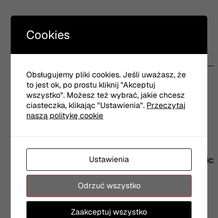
Cookies
Obsługujemy pliki cookies. Jeśli uważasz, że
Realizatorzy
to jest ok, po prostu kliknij "Akceptuj
reżyseria:
Anna Smolar
wszystko". Możesz też wybrać, jakie chcesz
scenariusz:
Natalia Fiedorczuk, Anna Smolar
ciasteczka, klikając "Ustawienia".
Przeczytaj
scenografia i kostiumy:
Anna Met
muzyka:
Jan Duszyński
naszą politykę cookie
reżyseria świateł:
Rafał Paradowski
wiersze i slam :
Natalia Fiedorczuk
choreografia, rap Bogusia :
Ryfa Ri
obsada:
Anna Ilczuk, Ryfa Ri, Karolina Adamczyk,
Ustawienia
Michał Czachor, Natalia Lange, Maria Robaszkiewicz
Oskar Stoczyński, Julian Świeżewski
Odrzuć wszystko
Zaakceptuj wszystko