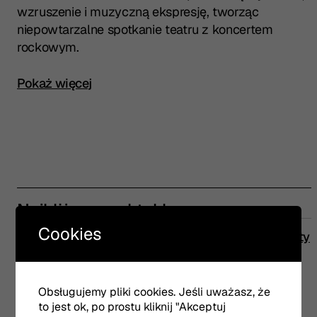
wzruszenie i muzyczną ekspresję, tworząc
niepowtarzalne spotkanie teatru z koncertem
rockowym.
Kliknij, aby rozwinąć pełny opis spektaklu
Pokaż więcej
Najbliższe spektakle
Cookies
ND
18:00
Bilety
08.11
Romeo i Julia żyją
Obsługujemy pliki cookies. Jeśli uważasz, że
Scena Duża
to jest ok, po prostu kliknij "Akceptuj
31. Olsztyńskie Spotkania Teatralne
więcej