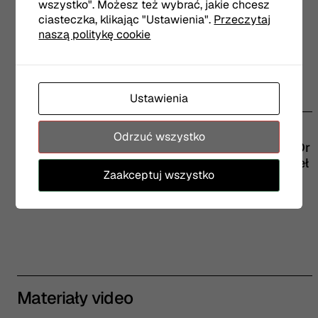
wszystko". Możesz też wybrać, jakie chcesz
ciasteczka, klikając "Ustawienia".
Przeczytaj
naszą politykę cookie
Ustawienia
Realizatorzy
Odrzuć wszystko
występują:
Arkadiusz Jakubik oraz oraz muzycy Dr
Misio: Adam Czarniecki, Paweł Derentowicz, Paweł
Zaakceptuj wszystko
Pittner, Romek Rojewski
Materiały video