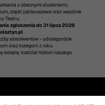
potkania z obecnymi studentami,
dium, część jubileuszowa oraz wspólne
u Teatru.
anie zgłoszenia do 31 lipca 2026
olsztyn.pl
iczby absolwentów - udostępnijcie
nkom oraz kolegom z roku.
kolejny rozdział historii naszego