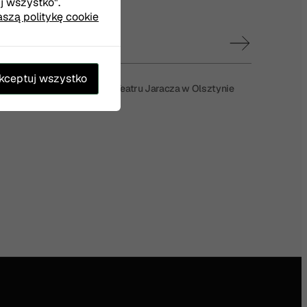
uj wszystko".
aszą politykę cookie
kceptuj wszystko
ymywanie wiadomości od Teatru Jaracza w Olsztynie