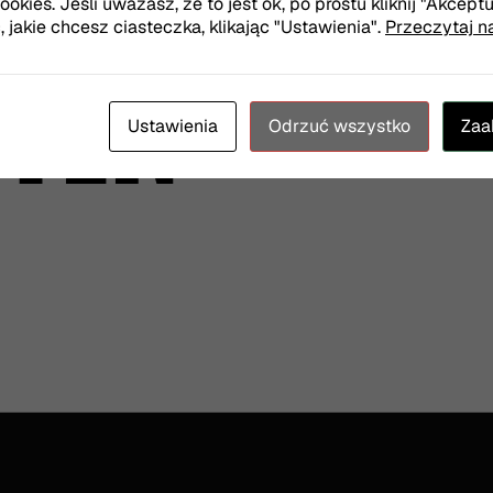
okies. Jeśli uważasz, że to jest ok, po prostu kliknij "Akcept
jakie chcesz ciasteczka, klikając "Ustawienia".
Przeczytaj n
TER
Twój e-mail
Ustawienia
Odrzuć wszystko
Zaa
Wyrażam zgodę na otrz
Więcej