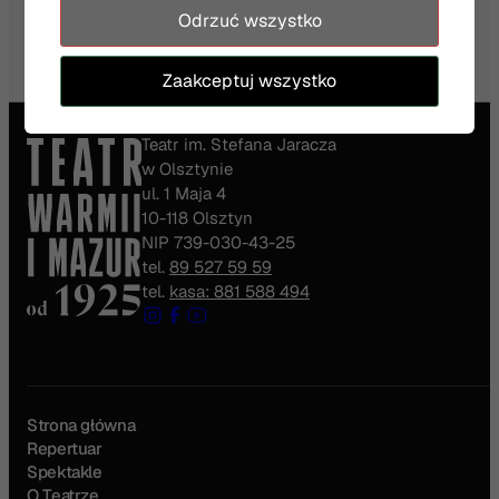
Odrzuć wszystko
Zaakceptuj wszystko
Teatr im. Stefana Jaracza
w Olsztynie
ul. 1 Maja 4
10-118 Olsztyn
NIP 739-030-43-25
tel.
89 527 59 59
tel.
kasa: 881 588 494
Strona główna
Repertuar
Spektakle
O Teatrze