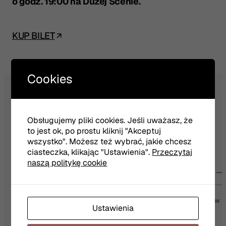
o godz. 19:00 na Dużej Scenie.
KUP BILET
Cookies
Obsługujemy pliki cookies. Jeśli uważasz, że
NEWSLETTER
to jest ok, po prostu kliknij "Akceptuj
wszystko". Możesz też wybrać, jakie chcesz
ciasteczka, klikając "Ustawienia".
Przeczytaj
naszą politykę cookie
Twój e-mail
Wyrażam zgodę na otrzymywanie wiadomości od Teatru Jaracza w
Ustawienia
Olsztynie
Więcej