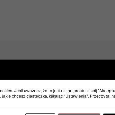
TER
Twój e-mail
okies. Jeśli uważasz, że to jest ok, po prostu kliknij "Akcept
jakie chcesz ciasteczka, klikając "Ustawienia".
Przeczytaj n
Wyrażam zgodę na otrz
Więcej