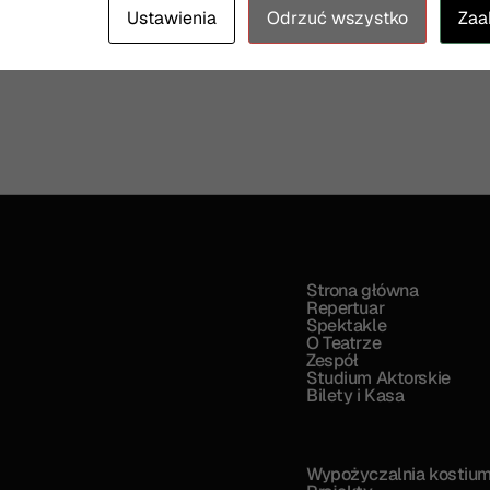
Ustawienia
Odrzuć wszystko
Zaa
Strona główna
Repertuar
Spektakle
O Teatrze
Zespół
Studium Aktorskie
Bilety i Kasa
Wypożyczalnia kostiu