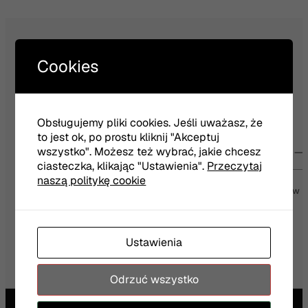
Cookies
NEWSLETTER
Obsługujemy pliki cookies. Jeśli uważasz, że
to jest ok, po prostu kliknij "Akceptuj
wszystko". Możesz też wybrać, jakie chcesz
Twój e-mail
ciasteczka, klikając "Ustawienia".
Przeczytaj
naszą politykę cookie
Wyrażam zgodę na otrzymywanie wiadomości od Teatru Jaracza w
Olsztynie
Więcej
Ustawienia
Odrzuć wszystko