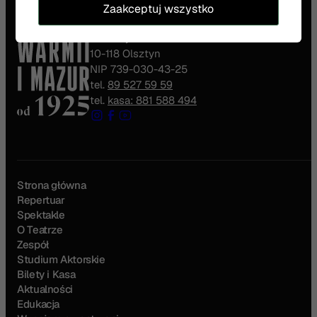
Teatr im. Stefana Jaracza
Zaakceptuj wszystko
w Olsztynie
ul. 1 Maja 4
10-118 Olsztyn
NIP 739-030-43-25
tel.
89 527 59 59
tel.
kasa: 881 588 494
Strona główna
Repertuar
Spektakle
O Teatrze
Zespół
Studium Aktorskie
Bilety i Kasa
Aktualności
Edukacja