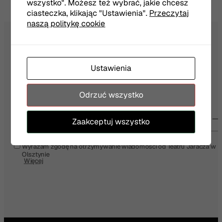
wszystko". Możesz też wybrać, jakie chcesz
ciasteczka, klikając "Ustawienia".
Przeczytaj
naszą politykę cookie
NEWSLETTER
Ustawienia
Odrzuć wszystko
Twój e-mail
Zaakceptuj wszystko
Wyrażam zgodę na otrzymywanie wiadomości od Teatru Jaracza w
Olsztynie
Więcej