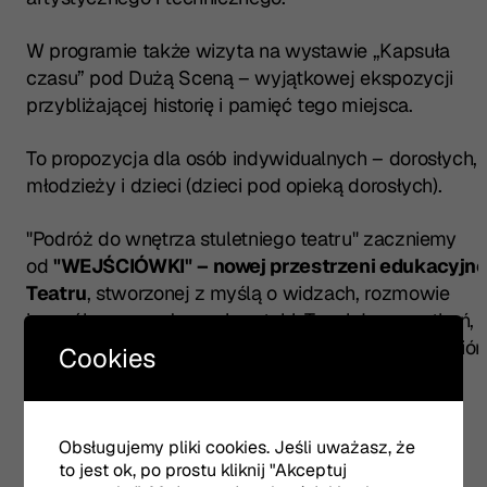
W programie także wizyta na wystawie „Kapsuła
czasu” pod Dużą Sceną – wyjątkowej ekspozycji
przybliżającej historię i pamięć tego miejsca.
To propozycja dla osób indywidualnych – dorosłych,
młodzieży i dzieci (dzieci pod opieką dorosłych).
"Podróż do wnętrza stuletniego teatru" zaczniemy
od
"WEJŚCIÓWKI"
– nowej przestrzeni edukacyjne
Teatru
, stworzonej z myślą o widzach, rozmowie
i wspólnym przeżywaniu sztuki. To miejsce spotkań,
warsztatów i działań rozwijających świadomy odbiór
Cookies
teatru.
Spotkanie poprowadzi edukatorka teatralna Basia
Obsługujemy pliki cookies. Jeśli uważasz, że
Święcicka.
to jest ok, po prostu kliknij "Akceptuj