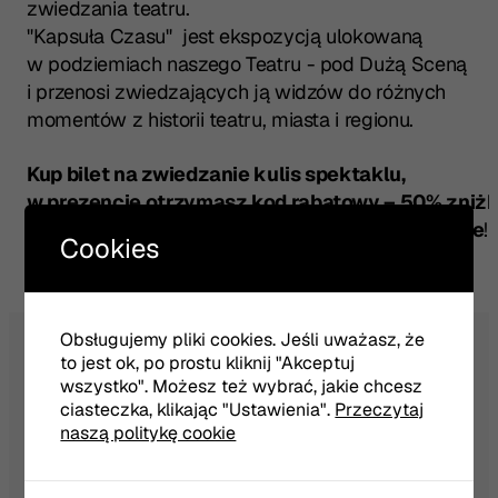
zwiedzania teatru.
"Kapsuła Czasu" jest ekspozycją ulokowaną
w podziemiach naszego Teatru - pod Dużą Sceną
i przenosi zwiedzających ją widzów do różnych
momentów z historii teatru, miasta i regionu.
Kup bilet na zwiedzanie kulis spektak
lu,
w prezencie otrzymasz kod rabatowy – 50% zniżk
do biletu na spektakl poprzedzający zwiedzanie
!
Cookies
Obsługujemy pliki cookies. Jeśli uważasz, że
to jest ok, po prostu kliknij "Akceptuj
wszystko". Możesz też wybrać, jakie chcesz
ciasteczka, klikając "Ustawienia".
Przeczytaj
NEWSLETTER
naszą politykę cookie