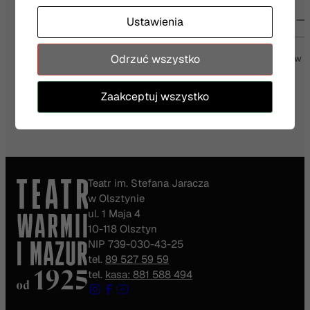
Twój e-mail
Ustawienia
Odrzuć wszystko
Wyrażam zgodę na otrzymywanie wiadomości od Teatru Jaracza w
Olsztynie
Więcej
Zaakceptuj wszystko
Teatr im. Stefana Jaracza
w Olsztynie
ul. 1 Maja 4
10-118 Olsztyn
NIP 739-030-43-25
tel.
89 527 59 59
tel.
kasa: 881 588 494