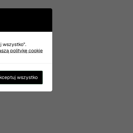
uj wszystko".
aszą politykę cookie
kceptuj wszystko