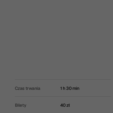
Czas trwania
1 h 30 min
Bilety
40 zł