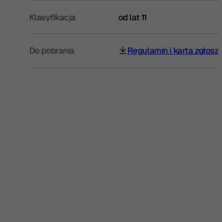
Klasyfikacja
od lat 11
Do pobrania
Regulamin i karta zgłosz
(otwiera się w nowej karcie)