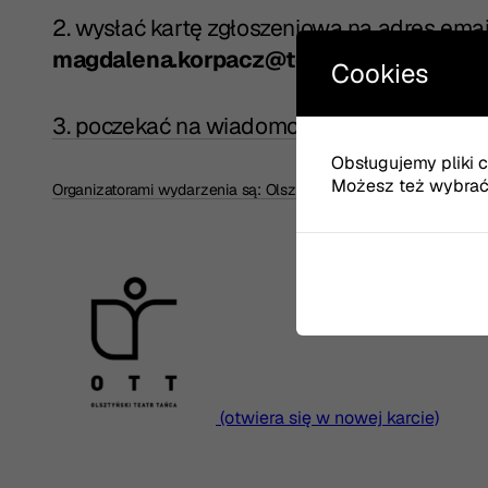
2. wysłać kartę zgłoszeniową na adres emai
magdalena.korpacz@teatr.olsztyn.pl,
Cookies
3. poczekać na wiadomość zwrotną z akcepta
Obsługujemy pliki co
Możesz też wybrać, 
Organizatorami wydarzenia są: Olsztyński Teatr Tańca i Teatr im
(otwiera się w nowej karcie)