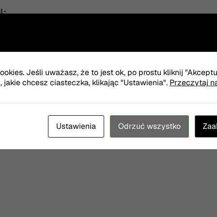
l:
cją i szczegółami płatności.
okies. Jeśli uważasz, że to jest ok, po prostu kliknij "Akcept
jakie chcesz ciasteczka, klikając "Ustawienia".
Przeczytaj n
. Stefana Jaracza w Olsztynie.
Ustawienia
Odrzuć wszystko
Zaa