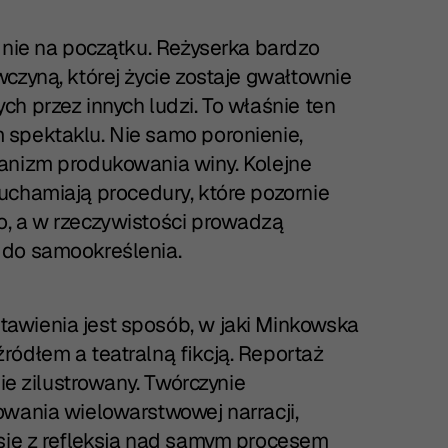
 nie na początku. Reżyserka bardzo
czyną, której życie zostaje gwałtownie
h przez innych ludzi. To właśnie ten
 spektaklu. Nie samo poronienie,
anizm produkowania winy. Kolejne
 uruchamiają procedury, które pozornie
o, a w rzeczywistości prowadzą
 do samookreślenia.
awienia jest sposób, w jaki Minkowska
ódłem a teatralną fikcją. Reportaż
ie zilustrowany. Twórczynie
owania wielowarstwowej narracji,
 się z refleksją nad samym procesem