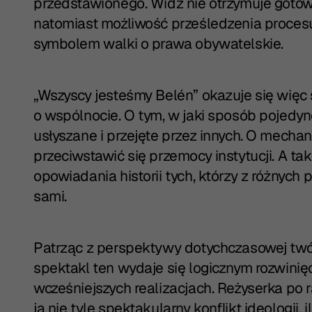
przedstawionego. Widz nie otrzymuje goto
natomiast możliwość prześledzenia procesu
symbolem walki o prawa obywatelskie.
„Wszyscy jesteśmy Belén” okazuje się więc s
o wspólnocie. O tym, w jaki sposób pojedy
usłyszane i przejęte przez innych. O mecha
przeciwstawić się przemocy instytucji. A ta
opowiadania historii tych, którzy z różnyc
sami.
Patrząc z perspektywy dotychczasowej twór
spektakl ten wydaje się logicznym rozwini
wcześniejszych realizacjach. Reżyserka po r
ją nie tyle spektakularny konflikt ideologii, 