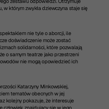
wego zestawu odpowiedzi. Otrzymuje
, w którym zwykła dziewczyna staje się
pektaklem nie tyle o aborcji, ile
ncze doświadczenie może zostać
nizmach solidarności, które pozwalają
kże o samym teatrze jako przestrzeni
h powodów nie mogą opowiedzieć ich
czości Katarzyny Minkowskiej,
ęciem tematów obecnych w jej
az kolejny pokazuje, że interesuje
ile człowiek znajdujący się w jego