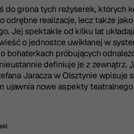
 do grona tych reżyserek, których k
ko odrębne realizacje, lecz także jak
. Jej spektakle od kilku lat układaj
wieść o jednostce uwikłanej w syst
e, o bohaterkach próbujących odnaleź
ieustannie definiuje je z zewnątrz. 
tefana Jaracza w Olsztynie wpisuje s
m ujawnia nowe aspekty teatralnego
ski