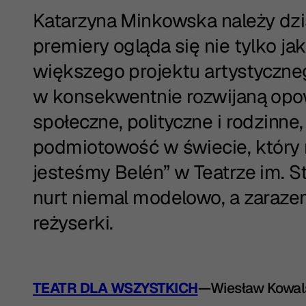
Katarzyna Minkowska należy dziś
premiery ogląda się nie tylko ja
większego projektu artystycznego
w konsekwentnie rozwijaną opo
społeczne, polityczne i rodzinn
podmiotowość w świecie, który n
jesteśmy Belén” w Teatrze im. S
nurt niemal modelowo, a zaraze
reżyserki.
TEATR DLA WSZYSTKICH
—
Wiesław Kowal