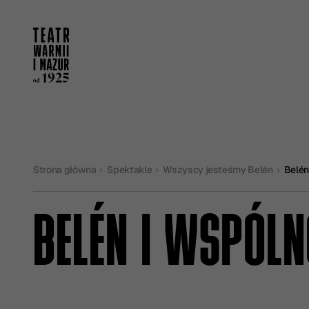
Strona główna
Spektakle
Wszyscy jesteśmy Belén
Belén
BELÉN I WSPÓL