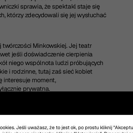
wniczki sprawia, że spektakl staje się
ch, którzy zdecydowali się jej wysłuchać
 twórczości Minkowskiej. Jej teatr
et jeśli doświadczenie cierpienia
kół niego wspólnota ludzi próbujących
e i rodzinne, tutaj zaś sieć kobiet
ę interesuje moment,
yłącznie prywatna.
a formule dramatu sądowego.
ne sprawnie opowiedzianą historię
kowska szuka jednak bardziej złożonej
okies. Jeśli uważasz, że to jest ok, po prostu kliknij "Akcept