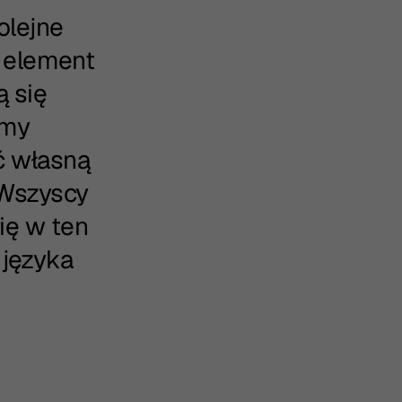
olejne
o element
ą się
emy
ć własną
„Wszyscy
ię w ten
 języka