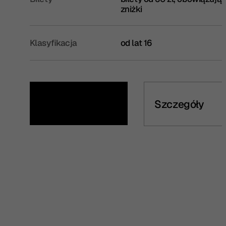
zniżki
Klasyfikacja
od lat 16
Kup bilet
Szczegóły