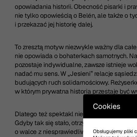
opowiadania historii. Obecność pisarki i pra
nie tylko opowieścią o Belén, ale także o ty
i przekazać jej historię dalej.
To zresztą motyw niezwykle ważny dla całej
nie opowiada o bohaterkach samotnych. Naw
pozostaje indywidualne, zawsze istnieje wo
nadać mu sens. W „Jesieni” relacje sąsiedzki
budujących ruch solidarnościowy. Reżyserk
w którym prywatna historia przestaje być w
Cookies
Dlatego też spektakl nie zatrzymuje się n
Gdyby tak się stało, otrzymalibyśmy zapew
o walce z niesprawiedliwym systemem. Min
Obsługujemy pliki co