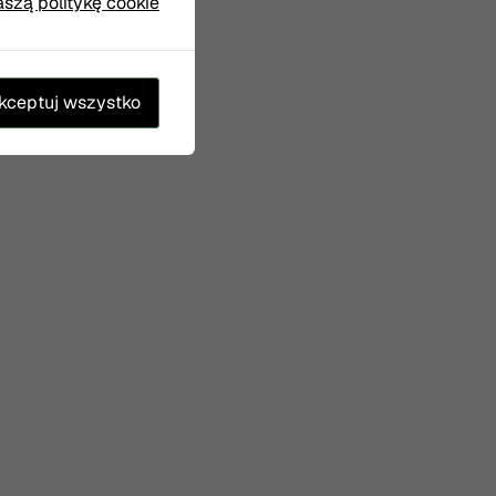
aszą politykę cookie
kceptuj wszystko