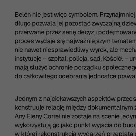
Belén nie jest więc symbolem. Przynajmniej
długo pozwala jej pozostać zwyczajną dziew
przerwane przez serię decyzji podejmowanyc
proces wydaje się najważniejszym tematem
nie nawet niesprawiedliwy wyrok, ale mech
instytucje – szpital, policja, sąd, Kościół –
mają służyć ochronie porządku społeczneg
do całkowitego odebrania jednostce prawa
Jednym z najciekawszych aspektów przedst
konstruuje relację między dokumentalnym źr
Any Eleny Correi nie zostaje na scenie jedyn
wykorzystują go jako punkt wyjścia do bud
w której rekonstrukcja wydarzeń przeplata