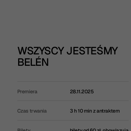
WSZYSCY JESTEŚMY
BELÉN
Premiera
28.11.2025
Czas trwania
3 h 10 min z antraktem
Bilety
bilety od 60 zł, obowiązują