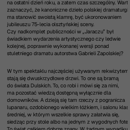
na ostatni dzień roku, a zatem czas szczególny. Wart
zaznaczyć, że kanoniczne dzieło polskiej dramaturgii
ma stanowić swoistą klamrę, być ukoronowaniem
jubileuszu 75-lecia olsztyńskiej sceny.
Czy nadkomplet publiczności w „Jaraczu” był
świadkiem wydarzenia artystycznego czy ledwie
kolejnej, poprawnie wykonanej wersji ponad
stuletniego dramatu autorstwa Gabrieli Zapolskiej?
W tym spektaklu najczęściej używanym rekwizytem
stają się dwuskrzydłowe drzwi. To one są bramą
do świata Dulskich. To, co robi i mówi się za nimi,
ma pozostać wiedzą dostępną wyłącznie dla
domowników. A dzieją się tam rzeczy z pogranicza
lupanaru, ozdobionego wielkim łóżkiem, i salonu klas
średniej, w którym wszelkie sprawy załatwia się,
siedząc przy stole albo na jednym z wygodnych foteli
To świat całkiem dobrze znany. W żadnym wypadku