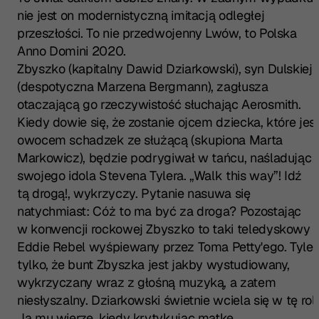
nie jest on modernistyczną imitacją odległej
przeszłości. To nie przedwojenny Lwów, to Polska
Anno Domini 2020.
Zbyszko (kapitalny Dawid Dziarkowski), syn Dulskiej
(despotyczna Marzena Bergmann), zagłusza
otaczającą go rzeczywistość słuchając Aerosmith.
Kiedy dowie się, że zostanie ojcem dziecka, które jes
owocem schadzek ze służącą (skupiona Marta
Markowicz), będzie podrygiwał w tańcu, naśladując
swojego idola Stevena Tylera. „Walk this way”! Idź
tą drogą!, wykrzyczy. Pytanie nasuwa się
natychmiast: Cóż to ma być za droga? Pozostając
w konwencji rockowej Zbyszko to taki teledyskowy
Eddie Rebel wyśpiewany przez Toma Petty'ego. Tyle
tylko, że bunt Zbyszka jest jakby wystudiowany,
wykrzyczany wraz z głośną muzyką, a zatem
niesłyszalny. Dziarkowski świetnie wciela się w tę rol
Ja mu wierzę, kiedy krytykując matkę,