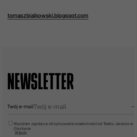
tomaszbialkowski.blogspot.com
Przeczytaj pełną recenzję w źródle:
NEWSLETTER
Twój e-mail
Wyrażam zgodę na otrzymywanie wiadomości od Teatru Jaracza w
Olsztynie
Więcej