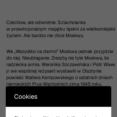
Czechow, ale odwrotnie. Szlachcianka
w prowincjonalnym majątku tęskni za wielkomiejski
życiem. Ale bardzo nie chce Moskwy.
We „Wszystko na darmo” Moskwa jednak przyjdzie
do niej. Nieubłaganie. Zresztą nie tyle Moskwa, ile
radziecka armia. Weronika Szczawińska i Piotr Wawe
jr we wspólnej reżyserii wystawili w Olsztynie
powieść Waltera Kempowskiego o ostatnich dniach
niemieckich Prus Wschodnich zimą 1945 roku.
Cookies
Przeczytaj całość TU