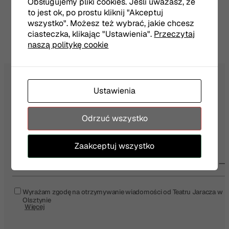
Obsługujemy pliki cookies. Jeśli uważasz, że
dwutygodnik.com
Przeczytaj pełną recenzję w źródle:
to jest ok, po prostu kliknij "Akceptuj
wszystko". Możesz też wybrać, jakie chcesz
ciasteczka, klikając "Ustawienia".
Przeczytaj
naszą politykę cookie
Ustawienia
NEWSLETTER
Odrzuć wszystko
Zaakceptuj wszystko
Twój e-mail
Wyrażam zgodę na otrzymywanie wiadomości od Teatru Jaracza w
Olsztynie
Więcej