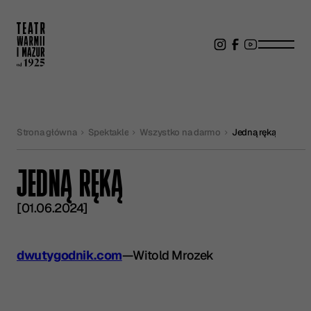
Strona główna
Spektakle
Wszystko na darmo
Jedną ręką
JEDNĄ RĘKĄ
[01.06.2024]
dwutygodnik.com
—
Witold Mrozek