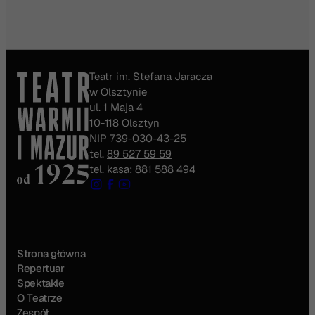
Teatr im. Stefana Jaracza
w Olsztynie
ul. 1 Maja 4
10-118 Olsztyn
NIP 739-030-43-25
tel.
89 527 59 59
tel.
kasa: 881 588 494
Strona główna
Repertuar
Spektakle
O Teatrze
Zespół