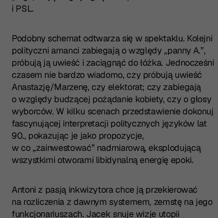
i PSL.
Podobny schemat odtwarza się w spektaklu. Kolejni
polityczni amanci zabiegają o względy „panny A.”,
próbują ją uwieść i zaciągnąć do łóżka. Jednocześni
czasem nie bardzo wiadomo, czy próbują uwieść
Anastazję/Marzenę, czy elektorat; czy zabiegają
o względy budzącej pożądanie kobiety, czy o głosy
wyborców. W kilku scenach przedstawienie dokonuj
fascynującej interpretacji politycznych języków lat
90., pokazując je jako propozycje,
w co „zainwestować” nadmiarową, eksplodującą
wszystkimi otworami libidynalną energię epoki.
Antoni z pasją inkwizytora chce ją przekierować
na rozliczenia z dawnym systemem, zemstę na jego
funkcjonariuszach. Jacek snuje wizje utopii