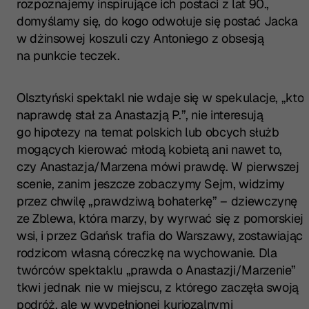
rozpoznajemy inspirujące ich postaci z lat 90.,
domyślamy się, do kogo odwołuje się postać Jacka
w dżinsowej koszuli czy Antoniego z obsesją
na punkcie teczek.
Olsztyński spektakl nie wdaje się w spekulacje, „kto
naprawdę stał za Anastazją P.”, nie interesują
go hipotezy na temat polskich lub obcych służb
mogących kierować młodą kobietą ani nawet to,
czy Anastazja/Marzena mówi prawdę. W pierwszej
scenie, zanim jeszcze zobaczymy Sejm, widzimy
przez chwilę „prawdziwą bohaterkę” – dziewczynę
ze Zblewa, która marzy, by wyrwać się z pomorskiej
wsi, i przez Gdańsk trafia do Warszawy, zostawiając
rodzicom własną córeczkę na wychowanie. Dla
twórców spektaklu „prawda o Anastazji/Marzenie”
tkwi jednak nie w miejscu, z którego zaczęła swoją
podróż, ale w wypełnionej kuriozalnymi