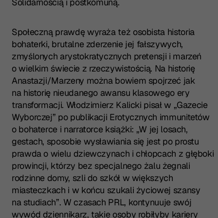
Solidarnością i postkomuną.
Społeczną prawdę wyraża też osobista historia
bohaterki, brutalne zderzenie jej fałszywych,
zmyślonych arystokratycznych pretensji i marzeń
o wielkim świecie z rzeczywistością. Na historię
Anastazji/Marzeny można bowiem spojrzeć jak
na historię nieudanego awansu klasowego ery
transformacji. Włodzimierz Kalicki pisał w „Gazecie
Wyborczej” po publikacji
Erotycznych immunitetów
o bohaterce i narratorce książki: „W jej losach,
gestach, sposobie wysławiania się jest po prostu
prawda o wielu dziewczynach i chłopcach z głębokie
prowincji, którzy bez specjalnego żalu żegnali
rodzinne domy, szli do szkół w większych
miasteczkach i w końcu szukali życiowej szansy
na studiach”. W czasach PRL, kontynuuje swój
wywód dziennikarz, takie osoby robiłyby kariery