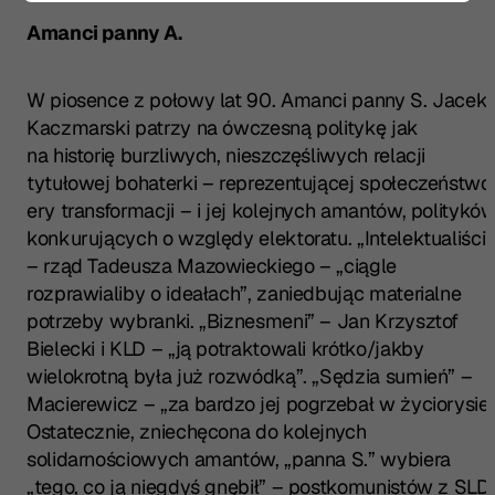
Amanci panny A.
W piosence z połowy lat 90.
Amanci panny S.
Jacek
Kaczmarski patrzy na ówczesną politykę jak
na historię burzliwych, nieszczęśliwych relacji
tytułowej bohaterki – reprezentującej społeczeństwo
ery transformacji – i jej kolejnych amantów, politykó
konkurujących o względy elektoratu. „Intelektualiści”
– rząd Tadeusza Mazowieckiego – „ciągle
rozprawialiby o ideałach”, zaniedbując materialne
potrzeby wybranki. „Biznesmeni” – Jan Krzysztof
Bielecki i KLD – „ją potraktowali krótko/jakby
wielokrotną była już rozwódką”. „Sędzia sumień” –
Macierewicz – „za bardzo jej pogrzebał w życiorysie”
Ostatecznie, zniechęcona do kolejnych
solidarnościowych amantów, „panna S.” wybiera
„tego, co ją niegdyś gnębił” – postkomunistów z SLD