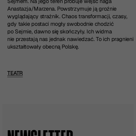
Sejmem. Na jego teren próbuje wejść naga
Anastazja/Marzena. Powstrzymuje ją groźnie
wyglądający strażnik. Chaos transformacji, czasy,
gdy takie postaci mogły swobodnie chodzić
po Sejmie, dawno się skończyły. Ich widma
nie przestają nas jednak nawiedzać. To ich pragnieni
ukształtowały obecną Polskę.
TEATR
Przeczytaj pełną recenzję w źródle: