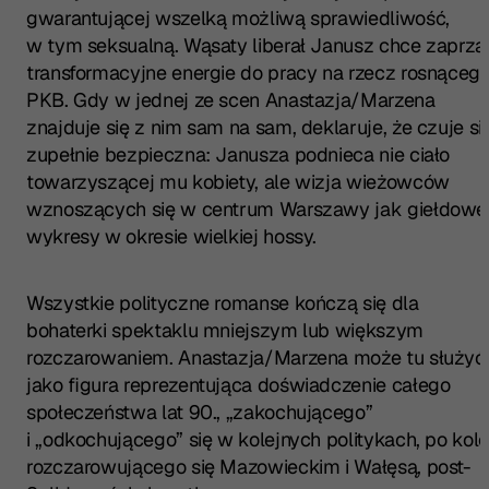
gwarantującej wszelką możliwą sprawiedliwość,
w tym seksualną. Wąsaty liberał Janusz chce zaprzą
transformacyjne energie do pracy na rzecz rosnąceg
PKB. Gdy w jednej ze scen Anastazja/Marzena
znajduje się z nim sam na sam, deklaruje, że czuje si
zupełnie bezpieczna: Janusza podnieca nie ciało
towarzyszącej mu kobiety, ale wizja wieżowców
wznoszących się w centrum Warszawy jak giełdowe
wykresy w okresie wielkiej hossy.
Wszystkie polityczne romanse kończą się dla
bohaterki spektaklu mniejszym lub większym
rozczarowaniem. Anastazja/Marzena może tu służyć
jako figura reprezentująca doświadczenie całego
społeczeństwa lat 90., „zakochującego”
i „odkochującego” się w kolejnych politykach, po kole
rozczarowującego się Mazowieckim i Wałęsą, post-