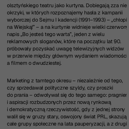
olsztyńskiego teatru jako kurtyna. Dobiegają zza niej
okrzyki, w których rozpoznajemy hasła z kampanii
wyborczej do Sejmu I kadencji (1991–1993) – „chłopi
na Wiejską!” – a na kurtynie widnieje wielki czerwony
napis „Bo jesteś tego warta”, jeden z wielu
reklamowych sloganów, które na początku lat 90.
próbowały pozyskać uwagę telewizyjnych widzów
w przerwie między głównym wydaniem wiadomości
a filmem o dwudziestej.
Marketing z tamtego okresu – niezależnie od tego,
czy sprzedawał polityczne szyldy, czy proszki
do prania – odwoływał się do tego samego: pragnień
i aspiracji rozbudzonych przez nową rynkową
i demokratyczną rzeczywistość, gdy z jednej strony
walił się w gruzy stary, oswojony świat PRL, skazują
całe grupy społeczne na lata pauperyzacji, a z drugie