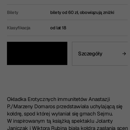
Bilety
bilety od 60 zł, obowiązują zniżki
Klasyfikacja
od lat 18
Kup bilet
Szczegóły
Okładka
Erotycznych immunitetów
Anastazji
P./Marzeny Domaros przedstawiała uchylającą się
kołdrę, spod której wyłaniał się gmach Sejmu.
W inspirowanym tą książką spektaklu Jolanty
Janiczak i Wiktora Rubina biała kołdra zasłania scen