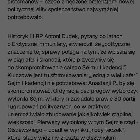
erotomanów – czego zmęczone pretensjami nowej
politycznej elity społeczeństwo najwyraźniej
potrzebowało.
Historyk III RP Antoni Dudek, pytany po latach
o
Erotyczne immunitety
, stwierdził, że „polityczne
znaczenie tej sprawy polega na tym, że wpisała się
w ciąg afer i skandali, które przyczyniły się
do skompromitowania całego Sejmu I kadencji”.
Kluczowe jest tu sformułowanie: „jedną z wielu afer”.
Sejm I kadencji nie potrzebował Anastazji P., by się
skompromitować. Ordynacja bez progów wyborczyc
wyłoniła Sejm, w którym zasiadało prawie 30 partii
i ugrupowań politycznych, co w praktyce
uniemożliwiało zbudowanie jakiejkolwiek stabilnej
większości. Pierwszy wyłoniony w tym Sejmie rząd 
Olszewskiego – upadł w wyniku „nocy teczek”,
której ślady widzimy zresztą w olsztyńskim