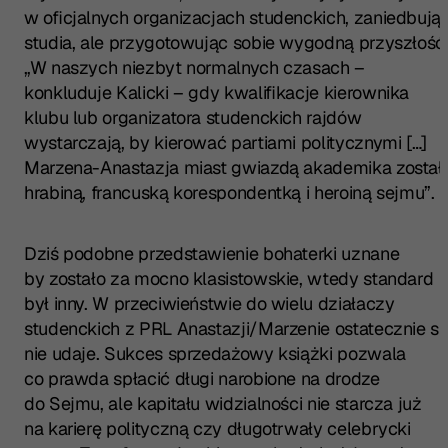
w oficjalnych organizacjach studenckich, zaniedbują
studia, ale przygotowując sobie wygodną przyszłość
„W naszych niezbyt normalnych czasach –
konkluduje Kalicki – gdy kwalifikacje kierownika
klubu lub organizatora studenckich rajdów
wystarczają, by kierować partiami politycznymi […]
Marzena-Anastazja miast gwiazdą akademika został
hrabiną, francuską korespondentką i heroiną sejmu”.
Dziś podobne przedstawienie bohaterki uznane
by zostało za mocno klasistowskie, wtedy standard
był inny. W przeciwieństwie do wielu działaczy
studenckich z PRL Anastazji/Marzenie ostatecznie si
nie udaje. Sukces sprzedażowy książki pozwala
co prawda spłacić długi narobione na drodze
do Sejmu, ale kapitału widzialności nie starcza już
na karierę polityczną czy długotrwały celebrycki