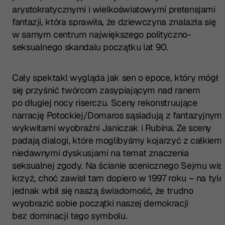
arystokratycznymi i wielkoświatowymi pretensjami
fantazji, która sprawiła, że dziewczyna znalazła się
w samym centrum największego polityczno-
seksualnego skandalu początku lat 90.
Cały spektakl wygląda jak sen o epoce, który mógł
się przyśnić twórcom zasypiającym nad ranem
po długiej nocy riserczu. Sceny rekonstruujące
narrację Potockiej/Domaros sąsiadują z fantazyjnymi
wykwitami wyobraźni Janiczak i Rubina. Ze sceny
padają dialogi, które moglibyśmy kojarzyć z całkiem
niedawnymi dyskusjami na temat znaczenia
seksualnej zgody. Na ścianie scenicznego Sejmu wisi
krzyż, choć zawisł tam dopiero w 1997 roku – na tyle
jednak wbił się naszą świadomość, że trudno
wyobrazić sobie początki naszej demokracji
bez dominacji tego symbolu.