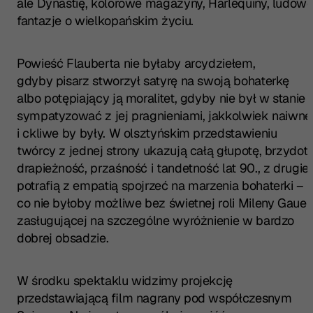
ale
Dynastię
, kolorowe magazyny, Harlequiny, ludow
fantazje o wielkopańskim życiu.
Powieść Flauberta nie byłaby arcydziełem,
gdyby pisarz stworzył satyrę na swoją bohaterkę
albo potępiający ją moralitet, gdyby nie był w stanie
sympatyzować z jej pragnieniami, jakkolwiek naiwne
i ckliwe by były. W olsztyńskim przedstawieniu
twórcy z jednej strony ukazują całą głupotę, brzydotę
drapieżność, przaśność i tandetność lat 90., z drugiej
potrafią z empatią spojrzeć na marzenia bohaterki –
co nie byłoby możliwe bez świetnej roli Mileny Gauer,
zasługującej na szczególne wyróżnienie w bardzo
dobrej obsadzie.
W środku spektaklu widzimy projekcję
przedstawiającą film nagrany pod współczesnym