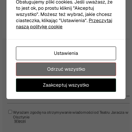
Obsługujemy pliki cookies. Jeśli uważasz, że
to jest ok, po prostu kliknij "Akceptuj
Scena Margines
wszystko". Możesz też wybrać, jakie chcesz
ciasteczka, klikając "Ustawienia".
Przeczytaj
naszą politykę cookie
Ustawienia
NEWSLETTER
Odrzuć wszystko
Zaakceptuj wszystko
Twój e-mail
Wyrażam zgodę na otrzymywanie wiadomości od Teatru Jaracza w
Olsztynie
Więcej