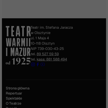
Teatr im. Stefana Jaracza
w Olsztynie
ul. 1 Maja 4
10-118 Olsztyn
NIP 739-030-43-25
tel.
89 527 59 59
tel.
kasa: 881 588 494
Strona główna
Repertuar
Spektakle
O Teatrze