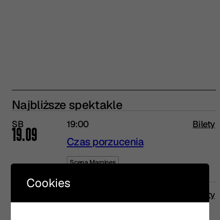
Najbliższe spektakle
SB
19:00
Bilety
19.09
Czas porzucenia
Scena Margines
Cookies
ND
17:00
Bilety
20.09
Czas porzucenia