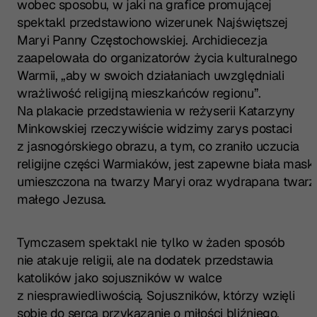
wobec sposobu, w jaki na grafice promującej
spektakl przedstawiono wizerunek Najświętszej
Maryi Panny Częstochowskiej. Archidiecezja
zaapelowała do organizatorów życia kulturalnego
Warmii, „aby w swoich działaniach uwzględniali
wrażliwość religijną mieszkańców regionu”.
Na plakacie przedstawienia w reżyserii Katarzyny
Minkowskiej rzeczywiście widzimy zarys postaci
z jasnogórskiego obrazu, a tym, co zraniło uczucia
religijne części Warmiaków, jest zapewne biała mask
umieszczona na twarzy Maryi oraz wydrapana twarz
małego Jezusa.
Tymczasem spektakl nie tylko w żaden sposób
nie atakuje religii, ale na dodatek przedstawia
katolików jako sojuszników w walce
z niesprawiedliwością. Sojuszników, którzy wzięli
sobie do serca przykazanie o miłości bliźniego.