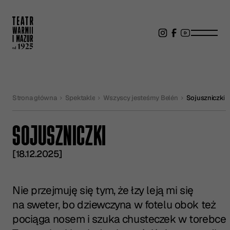
Strona główna
Spektakle
Wszyscy jesteśmy Belén
Sojuszniczki
SOJUSZNICZKI
[18.12.2025]
Nie przejmuję się tym, że łzy leją mi się
na sweter, bo dziewczyna w fotelu obok też
pociąga nosem i szuka chusteczek w torebce.