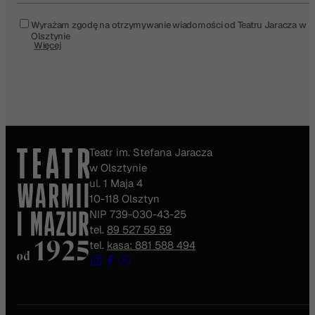
Wyrażam zgodę na otrzymywanie wiadomości od Teatru Jaracza w
Olsztynie
Więcej
Teatr im. Stefana Jaracza
w Olsztynie
ul. 1 Maja 4
10-118 Olsztyn
NIP 739-030-43-25
tel.
89 527 59 59
tel.
kasa: 881 588 494