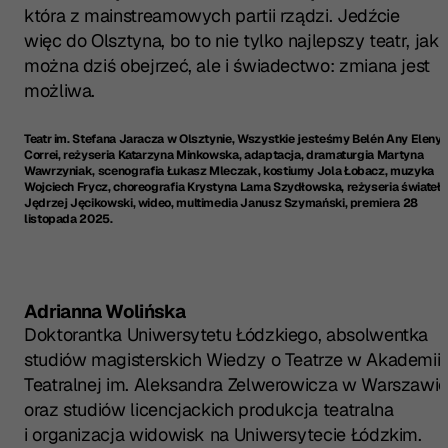
która z mainstreamowych partii rządzi. Jedźcie
więc do Olsztyna, bo to nie tylko najlepszy teatr, jaki
można dziś obejrzeć, ale i świadectwo: zmiana jest
możliwa.
Teatr im. Stefana Jaracza w Olsztynie,
Wszystkie jesteśmy Belén
Any Eleny
Correi, reżyseria Katarzyna Minkowska, adaptacja, dramaturgia Martyna
Wawrzyniak, scenografia Łukasz Mleczak, kostiumy Jola Łobacz, muzyka
Wojciech Frycz, choreografia Krystyna Lama Szydłowska, reżyseria świateł
Jędrzej Jęcikowski, wideo, multimedia Janusz Szymański, premiera 28
listopada 2025.
Adrianna Wolińska
Doktorantka Uniwersytetu Łódzkiego, absolwentka
studiów magisterskich Wiedzy o Teatrze w Akademii
Teatralnej im. Aleksandra Zelwerowicza w Warszawi
oraz studiów licencjackich produkcja teatralna
i organizacja widowisk na Uniwersytecie Łódzkim.