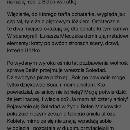
narrację, robi z Belén wariatkę.
Więzienie, do którego trafia bohaterka, wygląda jak
szpital, tyle że z piętrowym łóżkiem. Ostatecznie
te dwa miejsca okazują się dla bohaterki tym samym
W scenografii Łukasza Mleczaka dominują metalowe
elementy: kraty po dwóch stronach sceny, drzwi,
krzesła i łóżko.
Po wydanym wyroku ośmiu lat pozbawienia wolnośc
sprawę Belén przejmuje wreszcie Soledad.
Dziewczyna pisze później: „Rok po powrocie mogę
tylko dziękować Bogu i moim aniołom. Kto
powiedział, że anioły nie istnieją? Mogę potwierdzić,
że jest inaczej. I wiecie co? Ja mam aż cztery anioły”
Pojawienie się Soledad w życiu Belén Minkowska
pokazuje niczym zesłanie takiego anioła stróża.
Kobiety, mimo że się nie znają, wpadają sobie
w objęcia i pozostają w długim, przyjacielskim