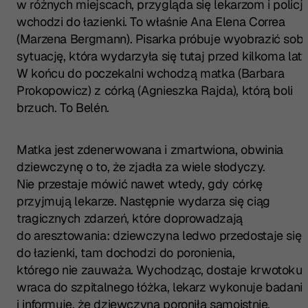
w różnych miejscach, przygląda się lekarzom i policji,
wchodzi do łazienki. To właśnie Ana Elena Correa
(Marzena Bergmann). Pisarka próbuje wyobrazić sobi
sytuację, która wydarzyła się tutaj przed kilkoma laty
W końcu do poczekalni wchodzą matka (Barbara
Prokopowicz) z córką (Agnieszka Rajda), którą boli
brzuch. To Belén.
Matka jest zdenerwowana i zmartwiona, obwinia
dziewczynę o to, że zjadła za wiele słodyczy.
Nie przestaje mówić nawet wtedy, gdy córkę
przyjmują lekarze. Następnie wydarza się ciąg
tragicznych zdarzeń, które doprowadzają
do aresztowania: dziewczyna ledwo przedostaje się
do łazienki, tam dochodzi do poronienia,
którego nie zauważa. Wychodząc, dostaje krwotoku,
wraca do szpitalnego łóżka, lekarz wykonuje badani
i informuje, że dziewczyna poroniła samoistnie.