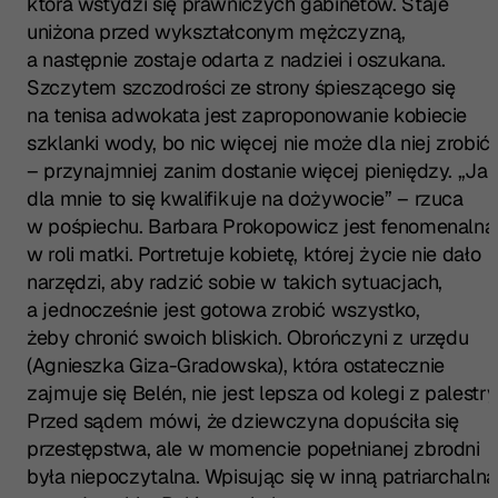
która wstydzi się prawniczych gabinetów. Staje
uniżona przed wykształconym mężczyzną,
a następnie zostaje odarta z nadziei i oszukana.
Szczytem szczodrości ze strony śpieszącego się
na tenisa adwokata jest zaproponowanie kobiecie
szklanki wody, bo nic więcej nie może dla niej zrobić
– przynajmniej zanim dostanie więcej pieniędzy. „Ja
dla mnie to się kwalifikuje na dożywocie” – rzuca
w pośpiechu. Barbara Prokopowicz jest fenomenalna
w roli matki. Portretuje kobietę, której życie nie dało
narzędzi, aby radzić sobie w takich sytuacjach,
a jednocześnie jest gotowa zrobić wszystko,
żeby chronić swoich bliskich. Obrończyni z urzędu
(Agnieszka Giza-Gradowska), która ostatecznie
zajmuje się Belén, nie jest lepsza od kolegi z palestry
Przed sądem mówi, że dziewczyna dopuściła się
przestępstwa, ale w momencie popełnianej zbrodni
była niepoczytalna. Wpisując się w inną patriarchalną