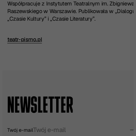
Współpracuje z Instytutem Teatralnym im. Zbigniewa
Raszewskiego w Warszawie. Publikowała w „Dialogu”
„Czasie Kultury” i „Czasie Literatury”.
teatr-pismo.pl
Przeczytaj pełną recenzję w źródle:
NEWSLETTER
Twój e-mail