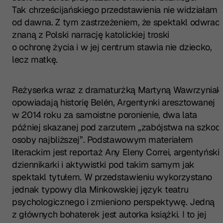
Tak chrześcijańskiego przedstawienia nie widziałam
od dawna. Z tym zastrzeżeniem, że spektakl odwrac
znaną z Polski narrację katolickiej troski
o ochronę życia i w jej centrum stawia nie dziecko,
lecz matkę.
Reżyserka wraz z dramaturżką Martyną Wawrzyniak
opowiadają historię Belén, Argentynki aresztowanej
w 2014 roku za samoistne poronienie, dwa lata
później skazanej pod zarzutem „zabójstwa na szkod
osoby najbliższej”. Podstawowym materiałem
literackim jest reportaż Any Eleny Correi, argentyńskie
dziennikarki i aktywistki pod takim samym jak
spektakl tytułem
.
W przedstawieniu wykorzystano
jednak typowy dla Minkowskiej język teatru
psychologicznego i zmieniono perspektywę. Jedną
z głównych bohaterek jest autorka książki. I to jej