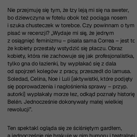
Nie przejmuję się tym, że łzy leją mi się na sweter,
bo dziewczyna w fotelu obok też pociąga nosem
i szuka chusteczek w torebce. Czy powinnam o tym
pisać w recenzji? „Wydaje mi się, że jednym
z osiągnięć feminizmu – pisała sama Correa – jest to,
że kobiety przestały wstydzić się płaczu. Obraz
kobiety, która nie zachowuje się jak profesjonalistka,
tylko gna do łazienki, by wypłakać się z dala
od spojrzeń kolegów z pracy, przeszedł do lamusa.
Soledad, Celina, Noe i Luli [aktywistki, które podjęły
się poprowadzenia i nagłośnienia sprawy – przyp.
autorki] wypłakały morze łez, odkąd poznały historię
Belén. Jednocześnie dokonywały małej wielkiej
rewolucji”.
Ten spektakl ogląda się ze ściśniętym gardłem,
a jednocześnie nie brakuje w nim humoru i teatralnej