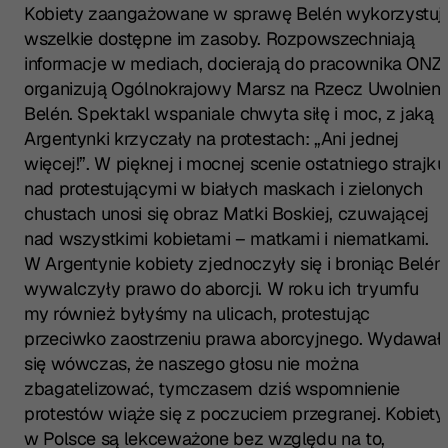
Kobiety zaangażowane w sprawę Belén wykorzystuj
wszelkie dostępne im zasoby. Rozpowszechniają
informacje w mediach, docierają do pracownika ONZ,
organizują Ogólnokrajowy Marsz na Rzecz Uwolnieni
Belén. Spektakl wspaniale chwyta siłę i moc, z jaką
Argentynki krzyczały na protestach: „Ani jednej
więcej!”. W pięknej i mocnej scenie ostatniego strajku
nad protestującymi w białych maskach i zielonych
chustach unosi się obraz Matki Boskiej, czuwającej
nad wszystkimi kobietami – matkami i niematkami.
W Argentynie kobiety zjednoczyły się i broniąc Belén,
wywalczyły prawo do aborcji. W roku ich tryumfu
my również byłyśmy na ulicach, protestując
przeciwko zaostrzeniu prawa aborcyjnego. Wydawał
się wówczas, że naszego głosu nie można
zbagatelizować, tymczasem dziś wspomnienie
protestów wiąże się z poczuciem przegranej. Kobiety
w Polsce są lekceważone bez względu na to,