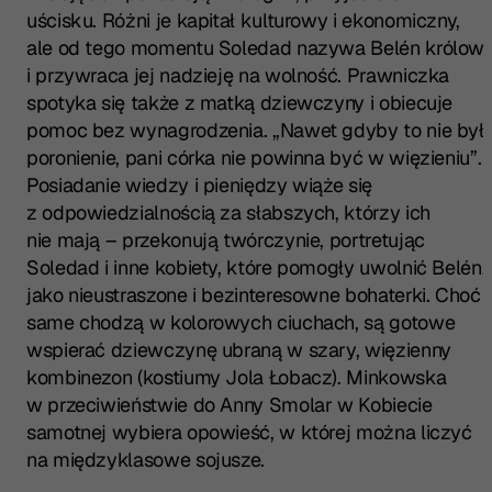
uścisku. Różni je kapitał kulturowy i ekonomiczny,
ale od tego momentu Soledad nazywa Belén królow
i przywraca jej nadzieję na wolność. Prawniczka
spotyka się także z matką dziewczyny i obiecuje
pomoc bez wynagrodzenia. „Nawet gdyby to nie był
poronienie, pani córka nie powinna być w więzieniu”.
Posiadanie wiedzy i pieniędzy wiąże się
z odpowiedzialnością za słabszych, którzy ich
nie mają – przekonują twórczynie, portretując
Soledad i inne kobiety, które pomogły uwolnić Belén,
jako nieustraszone i bezinteresowne bohaterki. Choć
same chodzą w kolorowych ciuchach, są gotowe
wspierać dziewczynę ubraną w szary, więzienny
kombinezon (kostiumy Jola Łobacz). Minkowska
w przeciwieństwie do Anny Smolar w
Kobiecie
samotnej
wybiera opowieść, w której można liczyć
na międzyklasowe sojusze.