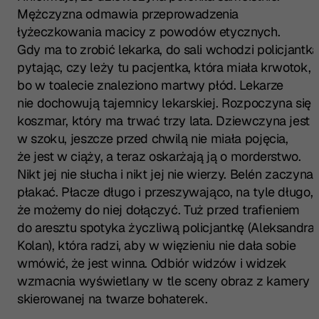
Mężczyzna odmawia przeprowadzenia
łyżeczkowania macicy z powodów etycznych.
Gdy ma to zrobić lekarka, do sali wchodzi policjantka
pytając, czy leży tu pacjentka, która miała krwotok,
bo w toalecie znaleziono martwy płód. Lekarze
nie dochowują tajemnicy lekarskiej. Rozpoczyna się
koszmar, który ma trwać trzy lata. Dziewczyna jest
w szoku, jeszcze przed chwilą nie miała pojęcia,
że jest w ciąży, a teraz oskarżają ją o morderstwo.
Nikt jej nie słucha i nikt jej nie wierzy. Belén zaczyna
płakać. Płacze długo i przeszywająco, na tyle długo,
że możemy do niej dołączyć. Tuż przed trafieniem
do aresztu spotyka życzliwą policjantkę (Aleksandra
Kolan), która radzi, aby w więzieniu nie dała sobie
wmówić, że jest winna. Odbiór widzów i widzek
wzmacnia wyświetlany w tle sceny obraz z kamery
skierowanej na twarze bohaterek.