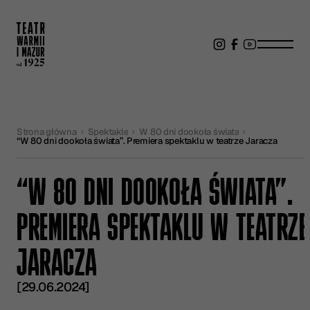
Strona główna
Spektakle
W 80 dni dookoła świata
“W 80 dni dookoła świata”. Premiera spektaklu w teatrze Jaracza
“W 80 DNI DOOKOŁA ŚWIATA”.
PREMIERA SPEKTAKLU W TEATRZE
JARACZA
[29.06.2024]