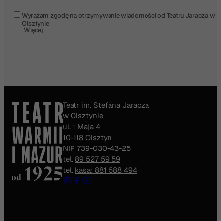
Wyrażam zgodę na otrzymywanie wiadomości od Teatru Jaracza w
Olsztynie
Więcej
Teatr im. Stefana Jaracza
w Olsztynie
ul. 1 Maja 4
10-118 Olsztyn
NIP 739-030-43-25
tel.
89 527 59 59
tel.
kasa: 881 588 494