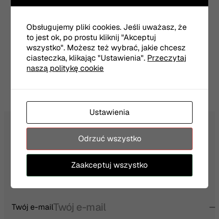
zobaczymy m.in. Artura Sterankę, Emilię
Lewandowską i Mikołaja Tryndę.
Obsługujemy pliki cookies. Jeśli uważasz, że
to jest ok, po prostu kliknij "Akceptuj
wszystko". Możesz też wybrać, jakie chcesz
ciasteczka, klikając "Ustawienia".
Przeczytaj
Radio Olsztyn
Przeczytaj pełną recenzję w źródle:
naszą politykę cookie
Ustawienia
Odrzuć wszystko
NEWSLETTER
Zaakceptuj wszystko
Twój e-mail