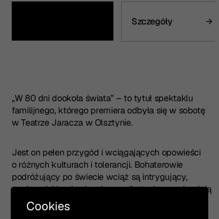
Kup bilet
Szczegóły
„W 80 dni dookoła świata” – to tytuł spektaklu
familijnego, którego premiera odbyła się w sobotę
w Teatrze Jaracza w Olsztynie.
Jest on pełen przygód i wciągających opowieści
o różnych kulturach i tolerancji. Bohaterowie
podróżujący po świecie wciąż są intrygujący,
ponieważ kierują się odwagą, fantazją, uczciwością
i życzliwością wobec innych ludzi. Reżyserem
Cookies
spektaklu jest
Piotr Ratajczak
, a na scenie teatru