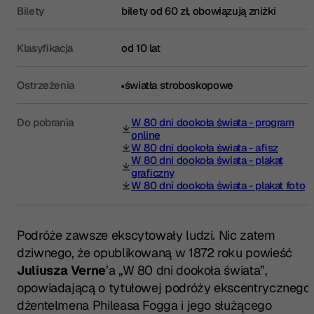
Bilety
bilety od 60 zł, obowiązują zniżki
Klasyfikacja
od 10 lat
Ostrzeżenia
światła stroboskopowe
Do pobrania
W 80 dni dookoła świata - program
(otwiera się w nowej karcie)
online
W 80 dni dookoła świata - afisz
(otwiera się w nowej karcie)
W 80 dni dookoła świata - plakat
(otwiera się w nowej karcie)
graficzny
W 80 dni dookoła świata - plakat foto
(otwiera się w nowej karcie)
Podróże zawsze ekscytowały ludzi. Nic zatem
dziwnego, że opublikowaną w 1872 roku powieść
Juliusza Verne
’a „W 80 dni dookoła świata”,
opowiadającą o tytułowej podróży ekscentrycznego
dżentelmena Phileasa Fogga i jego służącego