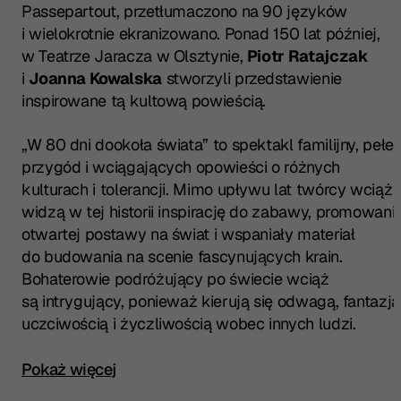
Passepartout, przetłumaczono na 90 języków
i wielokrotnie ekranizowano. Ponad 150 lat później,
w Teatrze Jaracza w Olsztynie,
Piotr Ratajczak
i
Joanna Kowalska
stworzyli przedstawienie
inspirowane tą kultową powieścią.
„W 80 dni dookoła świata” to spektakl familijny, pełe
przygód i wciągających opowieści o różnych
kulturach i tolerancji. Mimo upływu lat twórcy wciąż
widzą w tej historii inspirację do zabawy, promowani
otwartej postawy na świat i wspaniały materiał
do budowania na scenie fascynujących krain.
Bohaterowie podróżujący po świecie wciąż
są intrygujący, ponieważ kierują się odwagą, fantazją
uczciwością i życzliwością wobec innych ludzi.
Kliknij, aby rozwinąć pełny opis spektaklu
Pokaż więcej