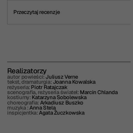
Przeczytaj recenzje
Realizatorzy
autor powieści:
Juliusz Verne
tekst, dramaturgia:
Joanna Kowalska
reżyseria:
Piotr Ratajczak
scenografia, reżyseria świateł:
Marcin Chlanda
kostiumy:
Katarzyna Sobolewska
choreografia:
Arkadiusz Buszko
muzyka :
Anna Stela
inspicjentka:
Agata Żuczkowska