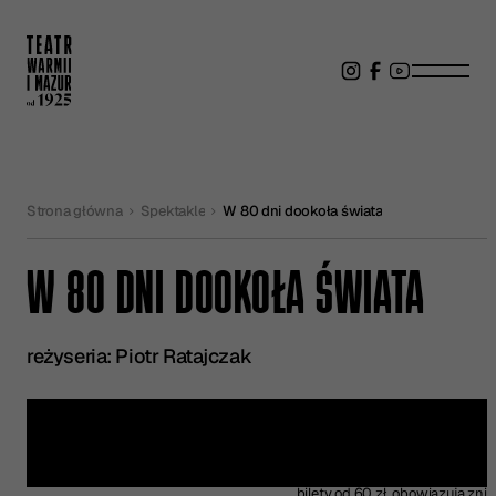
Strona główna
Spektakle
W 80 dni dookoła świata
W 80 DNI DOOKOŁA ŚWIATA
reżyseria: Piotr Ratajczak
Kup bilet
bilety od 60 zł, obowiązują zniż