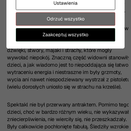
się na twarzach widzów. Żarty słowne i sytuacyjne
Ustawienia
były łatwe do wychwycenia, delikatne i przyjemne.
Odrzuć wszystko
Ale przecież temat przedstawienia nie był sielankowy
Zaakceptuj wszystko
Wszak siostra gna braci na śmierć. Przez znaczną
więc część spektaklu panował mrok, tajemne
dźwięki, stwory, majaki i strachy, które mogły
wywołać niepokój. Znaczną część widowni stanowiły
dzieci, a jak wiadomo jest to niepoddająca się łatwo
wytraceniu energia i niestraszne im były grzmoty,
wycia ani nawet niespodziewany wystrzał z pistoletu
(wielu dorosłych uniosło się w strachu na krześle).
Spektakl nie był przerwany antraktem. Pomimo tego
dzieci, choć w bardzo różnym wieku, nie wykazywał
zniecierpliwienia, nie wierciły się, nie przeszkadzały.
Były całkowicie pochłonięte fabułą. Śledziły wzrokie