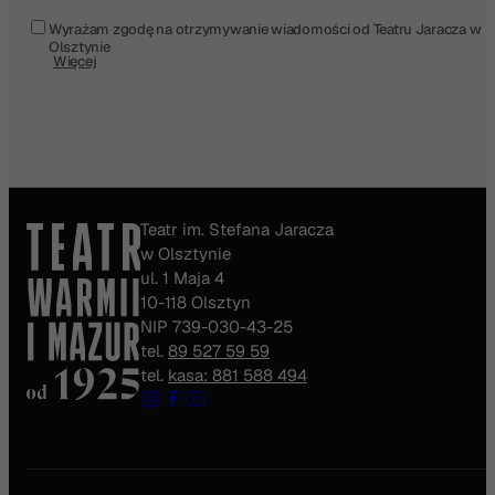
Wyrażam zgodę na otrzymywanie wiadomości od Teatru Jaracza w
Olsztynie
Więcej
Teatr im. Stefana Jaracza
w Olsztynie
ul. 1 Maja 4
10-118 Olsztyn
NIP 739-030-43-25
tel.
89 527 59 59
tel.
kasa: 881 588 494