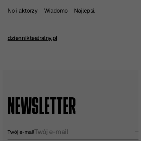
No i aktorzy – Wiadomo – Najlepsi.
dziennikteatralny.pl
Przeczytaj pełną recenzję w źródle:
NEWSLETTER
Twój e-mail