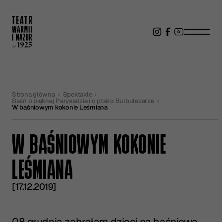
Strona główna
Spektakle
Baśń o pięknej Parysadzie i o ptaku Bulbulezarze
W baśniowym kokonie Leśmiana
W BAŚNIOWYM KOKONIE
LEŚMIANA
[17.12.2019]
08 grudnia zabrałam dzieci na baśniową