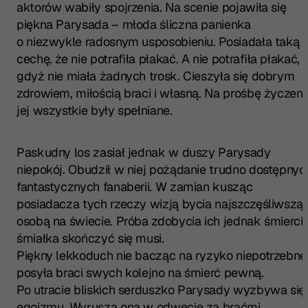
aktorów wabiły spojrzenia. Na scenie pojawiła się
piękna Parysada – młoda śliczna panienka
o niezwykle radosnym usposobieniu. Posiadała taką
cechę, że nie potrafiła płakać. A nie potrafiła płakać,
gdyż nie miała żadnych trosk. Cieszyła się dobrym
zdrowiem, miłością braci i własną. Na prośbę życzeni
jej wszystkie były spełniane.
Paskudny los zasiał jednak w duszy Parysady
niepokój. Obudził w niej pożądanie trudno dostępnyc
fantastycznych fanaberii. W zamian kusząc
posiadacza tych rzeczy wizją bycia najszczęśliwszą
osobą na świecie. Próba zdobycia ich jednak śmierci
śmiałka skończyć się musi.
Piękny lekkoduch nie bacząc na ryzyko niepotrzebne
posyła braci swych kolejno na śmierć pewną.
Po utracie bliskich serduszko Parysady wyzbywa się
egoizmu. Wyrusza ona w odwecie za braćmi.