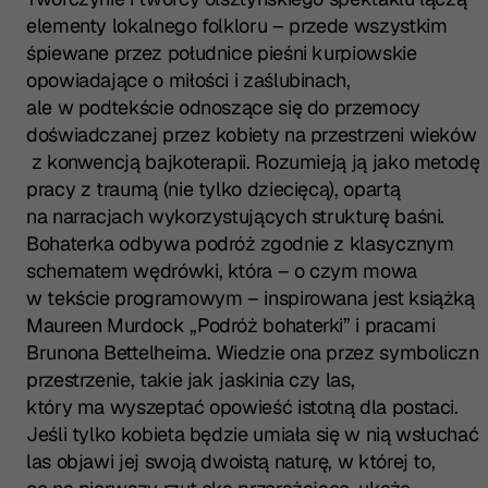
elementy lokalnego folkloru – przede wszystkim
śpiewane przez południce pieśni kurpiowskie
opowiadające o miłości i zaślubinach,
ale w podtekście odnoszące się do przemocy
doświadczanej przez kobiety na przestrzeni wieków 
z konwencją bajkoterapii. Rozumieją ją jako metodę
pracy z traumą (nie tylko dziecięcą), opartą
na narracjach wykorzystujących strukturę baśni.
Bohaterka odbywa podróż zgodnie z klasycznym
schematem wędrówki, która – o czym mowa
w tekście programowym – inspirowana jest książką
Maureen Murdock „Podróż bohaterki” i pracami
Brunona Bettelheima. Wiedzie ona przez symboliczn
przestrzenie, takie jak jaskinia czy las,
który ma wyszeptać opowieść istotną dla postaci.
Jeśli tylko kobieta będzie umiała się w nią wsłuchać,
las objawi jej swoją dwoistą naturę, w której to,