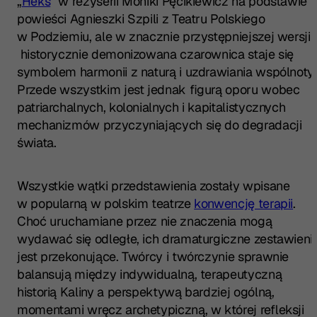
„
Heks
” w reżyserii Moniki Pęcikiewicz na podstawie
powieści Agnieszki Szpili z Teatru Polskiego
w Podziemiu, ale w znacznie przystępniejszej wersji 
historycznie demonizowana czarownica staje się
symbolem harmonii z naturą i uzdrawiania wspólnoty.
Przede wszystkim jest jednak figurą oporu wobec
patriarchalnych, kolonialnych i kapitalistycznych
mechanizmów przyczyniających się do degradacji
świata.
Wszystkie wątki przedstawienia zostały wpisane
w popularną w polskim teatrze
konwencję terapii
.
Choć uruchamiane przez nie znaczenia mogą
wydawać się odległe, ich dramaturgiczne zestawieni
jest przekonujące. Twórcy i twórczynie sprawnie
balansują między indywidualną, terapeutyczną
historią Kaliny a perspektywą bardziej ogólną,
momentami wręcz archetypiczną, w której refleksji