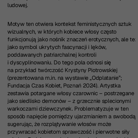
ludowej.
Motyw ten otwiera kontekst feministycznych sztuk
wizualnych, w których kobiece włosy często
funkcjonują jako nośnik znaczeń erotycznych, ale też
jako symbol ukrytych fascynacji i lęków,
poddawanych patriarchalnej kontroli
i dyscyplinowaniu. Do tego pola odnosi się
na przykład twórczość Krystyny Piotrowskiej
(prezentowana m.in. na wystawie „Odplatanie”;
Fundacja Czas Kobiet, Poznań 2024). Artystka
zestawia potargane włosy czarownic – postrzegane
jako siedlisko demonów – z grzecznie splecionymi
warkoczami dziewczynek. Problematyzuje w ten
sposób napięcie pomiędzy ujarzmianiem a swobodą,
sugerując, że rozplątywanie włosów może
przywracać kobietom sprawczość i pierwotne siły