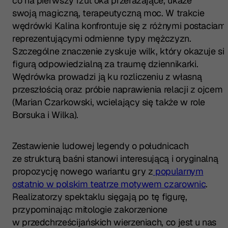
co na pierwszy rzut oka przerażające, ukaże
swoją magiczną, terapeutyczną moc. W trakcie
wędrówki Kalina konfrontuje się z różnymi postaciami
reprezentującymi odmienne typy mężczyzn.
Szczególne znaczenie zyskuje wilk, który okazuje si
figurą odpowiedzialną za traumę dziennikarki.
Wędrówka prowadzi ją ku rozliczeniu z własną
przeszłością oraz próbie naprawienia relacji z ojcem
(Marian Czarkowski, wcielający się także w role
Borsuka i Wilka).
Zestawienie ludowej legendy o południcach
ze strukturą baśni stanowi interesującą i oryginalną
propozycję nowego wariantu gry z
popularnym
ostatnio w polskim teatrze motywem czarownic
.
Realizatorzy spektaklu sięgają po tę figurę,
przypominając mitologie zakorzenione
w przedchrześcijańskich wierzeniach, co jest u nas