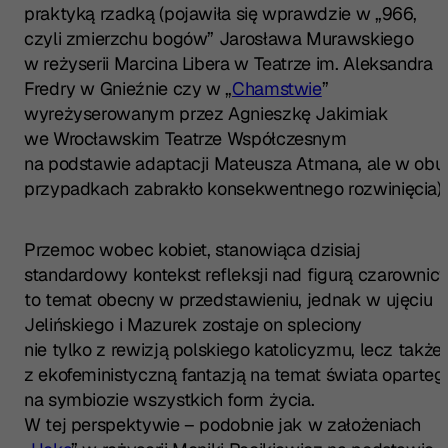
praktyką rzadką (pojawiła się wprawdzie w „966,
czyli zmierzchu bogów” Jarosława Murawskiego
w reżyserii Marcina Libera w Teatrze im. Aleksandra
Fredry w Gnieźnie czy w „
Chamstwie
”
wyreżyserowanym przez Agnieszkę Jakimiak
we Wrocławskim Teatrze Współczesnym
na podstawie adaptacji Mateusza Atmana, ale w obu
przypadkach zabrakło konsekwentnego rozwinięcia).
Przemoc wobec kobiet, stanowiąca dzisiaj
standardowy kontekst refleksji nad figurą czarownicy
to temat obecny w przedstawieniu, jednak w ujęciu
Jelińskiego i Mazurek zostaje on spleciony
nie tylko z rewizją polskiego katolicyzmu, lecz także
z ekofeministyczną fantazją na temat świata oparteg
na symbiozie wszystkich form życia.
W tej perspektywie – podobnie jak w założeniach