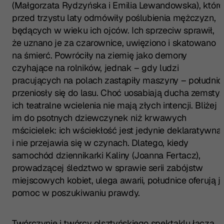
(Małgorzata Rydzyńska i Emilia Lewandowska), które
przed trzystu laty odmówiły poślubienia mężczyzn,
będących w wieku ich ojców. Ich sprzeciw sprawił,
że uznano je za czarownice, uwięziono i skatowano
na śmierć. Powróciły na ziemię jako demony
czyhające na rolników, jednak – gdy ludzi
pracujących na polach zastąpiły maszyny – południc
przeniosły się do lasu. Choć uosabiają ducha zemsty,
ich teatralne wcielenia nie mają złych intencji. Bliżej
im do psotnych dziewczynek niż krwawych
mścicielek: ich wściekłość jest jedynie deklaratywna
i nie przejawia się w czynach. Dlatego, kiedy
samochód dziennikarki Kaliny (Joanna Fertacz),
prowadzącej śledztwo w sprawie serii zabójstw
miejscowych kobiet, ulega awarii, południce oferują je
pomoc w poszukiwaniu prawdy.
Twórczynie i twórcy olsztyńskiego spektaklu łączą