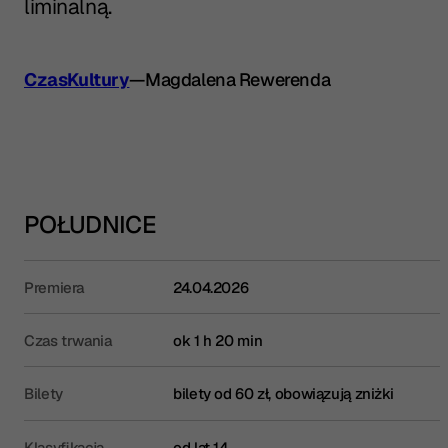
liminalną.
CzasKultury
—
Magdalena Rewerenda
POŁUDNICE
Premiera
24.04.2026
Czas trwania
ok 1 h 20 min
Bilety
bilety od 60 zł, obowiązują zniżki
Klasyfikacja
od lat 14