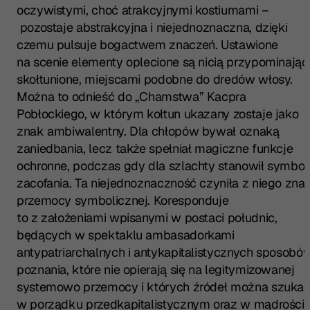
oczywistymi, choć atrakcyjnymi kostiumami –
pozostaje abstrakcyjna i niejednoznaczna, dzięki
czemu pulsuje bogactwem znaczeń. Ustawione
na scenie elementy oplecione są nicią przypominając
skołtunione, miejscami podobne do dredów włosy.
Można to odnieść do „Chamstwa” Kacpra
Pobłockiego, w którym kołtun ukazany zostaje jako
znak ambiwalentny. Dla chłopów bywał oznaką
zaniedbania, lecz także spełniał magiczne funkcje
ochronne, podczas gdy dla szlachty stanowił symbol
zacofania. Ta niejednoznaczność czyniła z niego zna
przemocy symbolicznej. Koresponduje
to z założeniami wpisanymi w postaci południc,
będących w spektaklu ambasadorkami
antypatriarchalnych i antykapitalistycznych sposobó
poznania, które nie opierają się na legitymizowanej
systemowo przemocy i których źródeł można szuka
w porządku przedkapitalistycznym oraz w mądrości