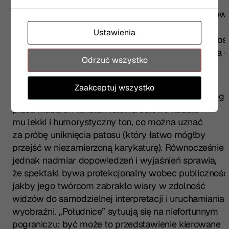
borsuk czy wilk – nie przywodzi na myśl
symbolicznych typów ludzkich, a właśnie bohaterów
opowieści dla najmłodszych. Momentami
Ustawienia
przerysowana, naiwna gra aktorska, osadzona w doś
konwencjonalnej formie, budzi podobne skojarzenia 
Odrzuć wszystko
z estetyką teatru dziecięcego.
Zaakceptuj wszystko
Wspomniane wrażenie pogłębia struktura napisaneg
przez Mazurek tekstu. Autorka celowo nadała
mu lekki i humorystyczny ton, co można uznać
za próbę uniknięcia patosu (który łatwo mógłby
przejść w niezamierzoną karykaturę). Równocześnie
jednak nadmiar dopowiedzeń i wyjaśnień sprawia,
że spektakl bywa protekcjonalny wobec publiczności
jakby jego twórcom zabrakło wiary w zdolność
widzów do samodzielnej interpretacji i uruchamiania
wyobraźni. „Południce” sytuują się na niefortunnym
pograniczu: być może to przedstawienie kierowane