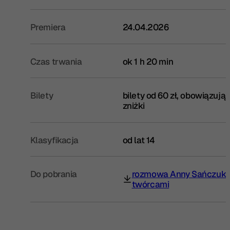
Premiera
24.04.2026
Czas trwania
ok 1 h 20 min
Bilety
bilety od 60 zł, obowiązują
zniżki
Klasyfikacja
od lat 14
Do pobrania
rozmowa Anny Sańczuk 
(otwiera się w nowej karcie)
twórcami