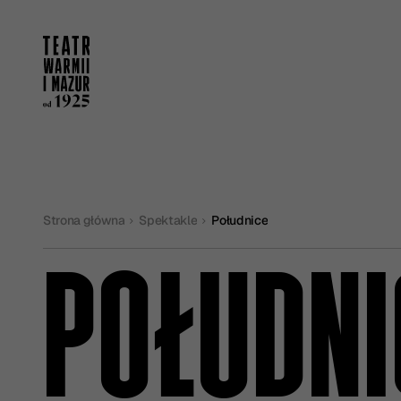
Strona główna
Spektakle
Południce
POŁUDNI