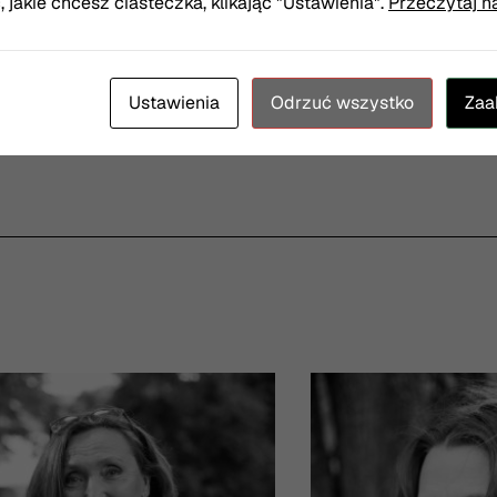
jakie chcesz ciasteczka, klikając "Ustawienia".
Przeczytaj n
l
inspicjentka/sufle
Ustawienia
Odrzuć wszystko
Zaa