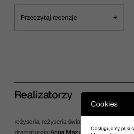
Przeczytaj recenzje
Realizatorzy
Cookies
reżyseria, reżyseria świateł, opracowanie 
Obsługujemy pliki co
dramaturgia:
Anna Mazurek