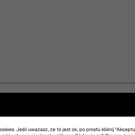
muzyczne:
Jan Jeliński
konsultacje wokal
okies. Jeśli uważasz, że to jest ok, po prostu kliknij "Akcept
konsultacje z jęz