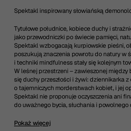
Spektakl inspirowany słowiańską demonolog
Tytułowe południce, kobiece duchy i strażn
jako przewodniczki po świecie pamięci, natu
Spektakl wzbogacają kurpiowskie pieśni, 
poszukują znaczenia powrotu do natury w ś
i techniki mindfulness stały się kolejnym 
W leśnej przestrzeni – zawieszonej między
się duchy przeszłości i żywi: dziennikarka 
o tajemniczych morderstwach kobiet, i jej o
Spektakl nie proponuje oczyszczenia ani fi
do uważnego bycia, słuchania i powolnego 
Kliknij, aby rozwinąć pełny opis spektaklu
Pokaż więcej