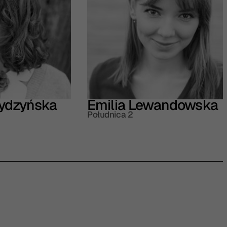
Rydzyńska
Emilia Lewandowska
Południca 2