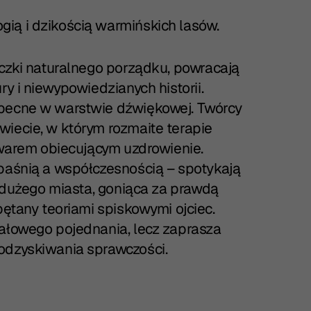
ią i dzikością warmińskich lasów.
iczki naturalnego porządku, powracają
ry i niewypowiedzianych historii.
obecne w warstwie dźwiękowej. Twórcy
wiecie, w którym rozmaite terapie
towarem obiecującym uzdrowienie.
 baśnią a współczesnością – spotykają
z dużego miasta, goniąca za prawdą
pętany teoriami spiskowymi ojciec.
nałowego pojednania, lecz zaprasza
odzyskiwania sprawczości.