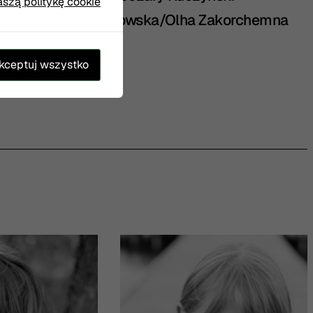
aszą politykę cookie
rka:
Paulina Roszkowska/Olha Zakorchemna
kceptuj wszystko