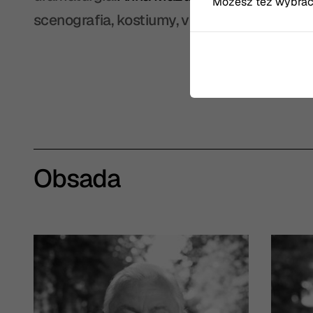
Możesz też wybrać, 
scenografia, kostiumy, video:
Ewelina Węgie
Obsada