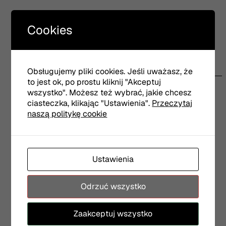
Cookies
Obsługujemy pliki cookies. Jeśli uważasz, że
to jest ok, po prostu kliknij "Akceptuj
Realizatorzy
wszystko". Możesz też wybrać, jakie chcesz
Choreografia:
Ramona Nagabczyńska
ciasteczka, klikając "Ustawienia".
Przeczytaj
Dramaturgia:
Agata Siniarska
naszą politykę cookie
Scenografia i kostiumy:
Dominika Olszowy
Reżyseria światła:
Piotr Pieczyński
Współpraca kostiumowa:
Joanna Kotowicz
Muzyka:
Daniel Szwed
obsada:
Aleksandra Borys, Karolina Kraczkowska,
Ustawienia
Ramona Nagabczyńska, Iza Szostak
Odrzuć wszystko
Zaakceptuj wszystko