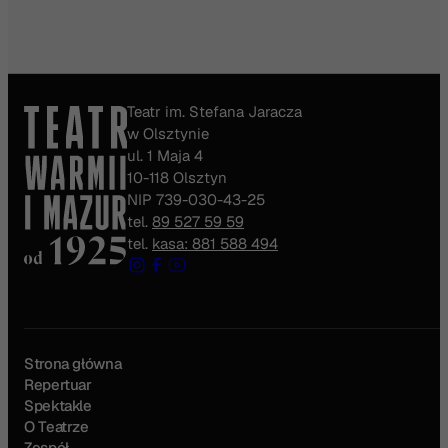
Teatr im. Stefana Jaracza
w Olsztynie
ul. 1 Maja 4
10-118 Olsztyn
NIP 739-030-43-25
tel.
89 527 59 59
tel.
kasa: 881 588 494
Strona główna
Repertuar
Spektakle
O Teatrze
Zespół