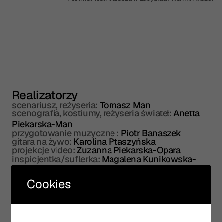
Realizatorzy
scenariusz, reżyseria:
Tomasz Man
scenografia, kostiumy, reżyseria świateł:
Anetta
Piekarska-Man
przygotowanie muzyczne :
Piotr Banaszek
gitara na żywo:
Karolina Ptaszyńska
projekcje video:
Zuzanna Piekarska-Opara
inspicjentka/suflerka:
Magalena Kunikowska-
Zedlewska
Cookies