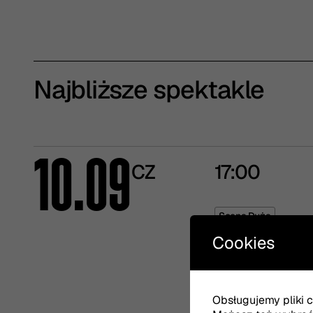
Najbliższe spektakle
10.09
CZ
17:00
Scena Duża
Cookies
20:00
Obsługujemy pliki co