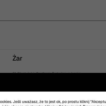
Żar
31. Olsztyńskie Spotkania Teatralne
więcej
Żar
okies. Jeśli uważasz, że to jest ok, po prostu kliknij "Akcept