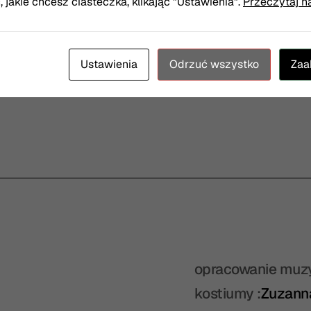
jakie chcesz ciasteczka, klikając "Ustawienia".
Przeczytaj n
31. Olsztyńskie Spotkania Teatralne
więcej
Ustawienia
Odrzuć wszystko
Zaa
opracowanie muz
kostiumy :
Zuzann