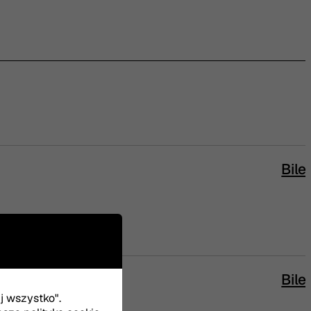
Bile
Bile
uj wszystko".