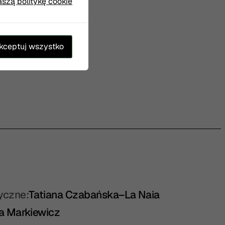
aszą politykę cookie
kceptuj wszystko
yczne:
Tatiana Czabańska–La Naia
a Markiewicz