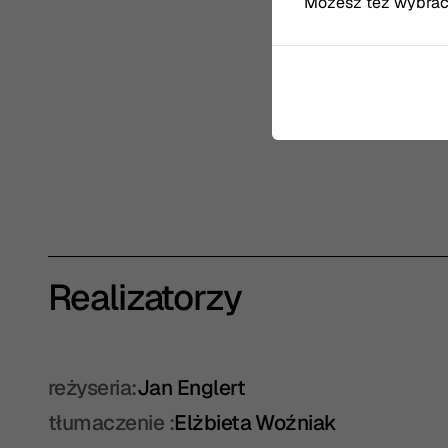
Możesz też wybrać, 
Scena Duża
Realizatorzy
reżyseria:
Jan Englert
tłumaczenie :
Elżbieta Woźniak