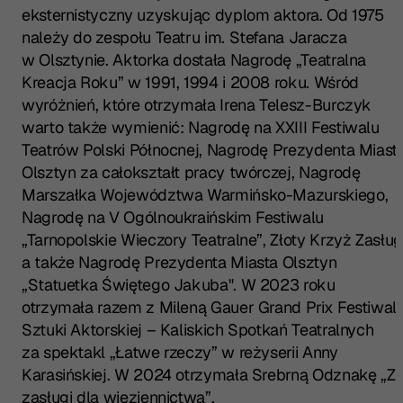
eksternistyczny uzyskując dyplom aktora. Od 1975
należy do zespołu Teatru im. Stefana Jaracza
w Olsztynie. Aktorka dostała Nagrodę „Teatralna
Kreacja Roku” w 1991, 1994 i 2008 roku. Wśród
wyróżnień, które otrzymała Irena Telesz-Burczyk
warto także wymienić: Nagrodę na XXIII Festiwalu
Teatrów Polski Północnej, Nagrodę Prezydenta Miast
Olsztyn za całokształt pracy twórczej, Nagrodę
Marszałka Województwa Warmińsko-Mazurskiego,
Nagrodę na V Ogólnoukraińskim Festiwalu
„Tarnopolskie Wieczory Teatralne”, Złoty Krzyż Zasługi
a także Nagrodę Prezydenta Miasta Olsztyn
„Statuetka Świętego Jakuba". W 2023 roku
otrzymała razem z Mileną Gauer Grand Prix Festiwal
Sztuki Aktorskiej – Kaliskich Spotkań Teatralnych
za spektakl „Łatwe rzeczy” w reżyserii Anny
Karasińskiej. W 2024 otrzymała Srebrną Odznakę „Z
zasługi dla więziennictwa”.