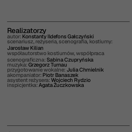
Realizatorzy
autor:
Konstanty Ildefons Gałczyński
scenariusz, reżyseria, scenografia, kostiumy:
Jarosław Kilian
współautorstwo kostiumów, współpraca
scenograficzna:
Sabina Czupryńska
muzyka:
Grzegorz Turnau
przygotowanie wokalne:
Julia Chmielnik
akompaniator:
Piotr Banaszek
asystent reżysera:
Wojciech Rydzio
inspicjentka:
Agata Żuczkowska