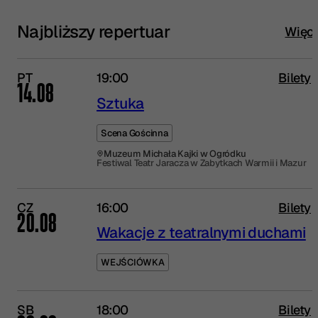
Najbliższy repertuar
Więce
PT
19:00
Bilety
14.08
Sztuka
Scena Gościnna
Muzeum Michała Kajki w Ogródku
Festiwal Teatr Jaracza w Zabytkach Warmii i Mazur
CZ
16:00
Bilety
20.08
Wakacje z teatralnymi duchami
WEJŚCIÓWKA
SB
18:00
Bilety