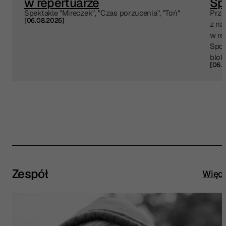
w repertuarze
Sp
Spektakle "Mireczek", "Czas porzucenia", "Toń"
Prze
[06.08.2026]
z na
w re
Spot
blok
[06.
Zespół
Więce