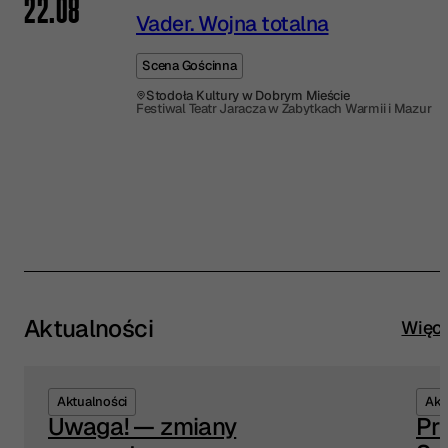
22.08
Vader. Wojna totalna
Scena Gościnna
Stodoła Kultury w Dobrym Mieście
Festiwal Teatr Jaracza w Zabytkach Warmii i Mazur
Aktualności
Więce
Aktualności
Akt
Uwaga! — zmiany
Pr