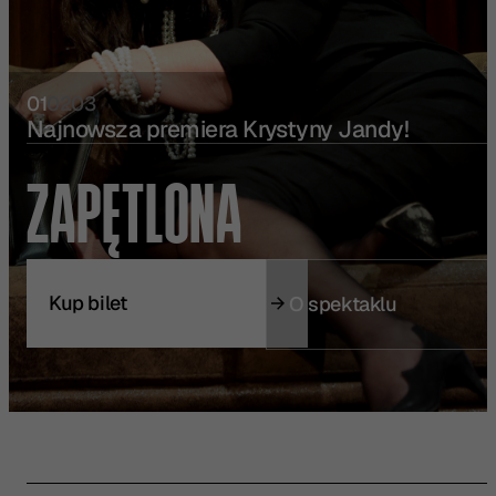
01
02
03
Najnowsza premiera Krystyny Jandy!
ZAPĘTLONA
Kup bilet
O spektaklu