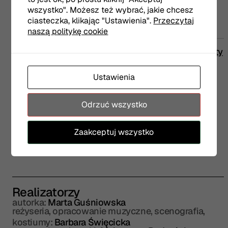
wszystko". Możesz też wybrać, jakie chcesz
Scena Margines
ciasteczka, klikając "Ustawienia".
Przeczytaj
naszą politykę cookie
PT
10:00
Bilety
09.10
Smacznego, proszę Wilka!
Ustawienia
Scena Margines
Odrzuć wszystko
Zaakceptuj wszystko
Realizatorzy
autorka:
Marta Guśniowska
reżyseria, opracowanie muzyczne, scenografia,
kostiumy:
Barbara Święcicka