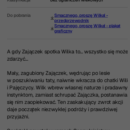
Do pobrania
Smacznego, proszę Wilka! -
(otwiera się w nowej karcie)
przedprzewodnik
Smacznego, proszę Wilka! - plakat
(otwiera się w nowej karcie)
graficzny
A gdy Zajączek spotka Wilka to… wszystko się może
zdarzyć…
Mały, zagubiony Zajączek, wędrując po lesie
w poszukiwaniu taty, naiwnie wkracza do chatki Wilk
i Pajęczycy. Wilk wbrew własnej naturze i pradawny
instynktom, zamiast schrupać Zajączka, postanawia
się nim zaopiekować. Ten zaskakujący zwrot akcji
daje początek niezwykłej podróży i prawdziwej
przyjaźni.