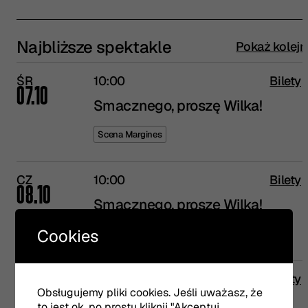
Najbliższe spektakle
Pokaż kolejn
ŚR
10:00
Bilety
07.10
Smacznego, proszę Wilka!
Scena Margines
CZ
10:00
Bilety
08.10
Smacznego, proszę Wilka!
Cookies
Scena Margines
11:30
Bilety
Obsługujemy pliki cookies. Jeśli uważasz, że
Smacznego, proszę Wilka!
to jest ok, po prostu kliknij "Akceptuj