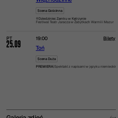
Scena Gościnna
Dziedziniec Zamku w Kętrzynie
Festiwal Teatr Jaracza w Zabytkach Warmii i Mazur
PT
19:00
Bilety
25.09
Toń
Scena Duża
PREMIERA
|
Spektakl z napisami w języku niemieckim
Galeria zdjęć