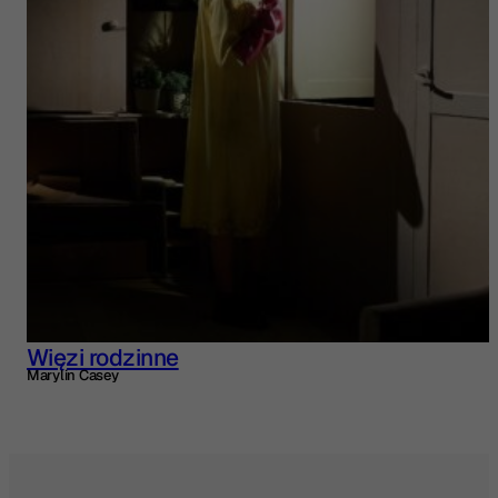
Więzi rodzinne
Marylin Casey