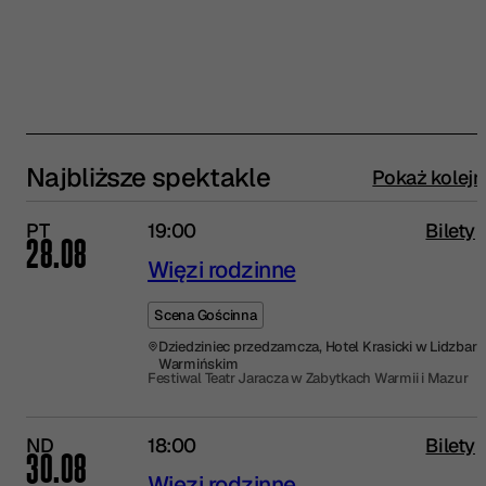
Najbliższe spektakle
Pokaż kolejn
PT
19:00
Bilety
28.08
Więzi rodzinne
Scena Gościnna
Dziedziniec przedzamcza, Hotel Krasicki w Lidzbar
Warmińskim
Festiwal Teatr Jaracza w Zabytkach Warmii i Mazur
ND
18:00
Bilety
30.08
Więzi rodzinne