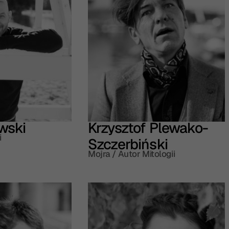
wski
Krzysztof Plewako-
i
Szczerbiński
Mojra / Autor Mitologii