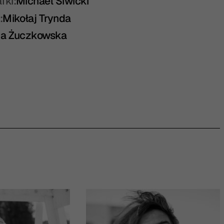
fki:
Michael Siwicki
:
Mikołaj Trynda
ta Żuczkowska