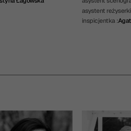
styna Łagowska
asystent scenogra
asystent reżyserki
inspicjentka :
Aga