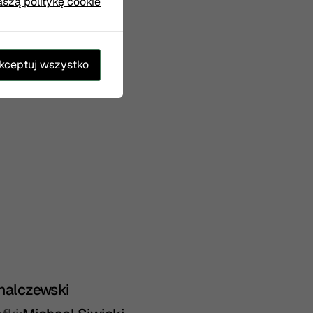
aszą politykę cookie
kceptuj wszystko
halczewski