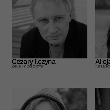
Cezary Ilczyna
Alic
Zeus - głos z offu
Kasandr