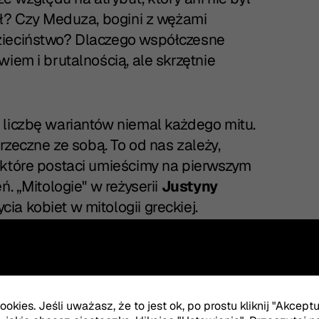
ał? Czy Meduza, bogini z wężami
zieciństwo? Dlaczego współczesne
iem i brutalnością, ale skrzętnie
 liczbę wariantów niemal każdego mitu.
przeczne ze sobą. To od nas zależy,
 które postaci umieścimy na pierwszym
. „Mitologie" w reżyserii
Justyny
a kobiet w mitologii greckiej.
a jest refleksja nad współczesnym
ożenia związane z zerwaniem
okies. Jeśli uważasz, że to jest ok, po prostu kliknij "Akcept
acy do spektaklu.