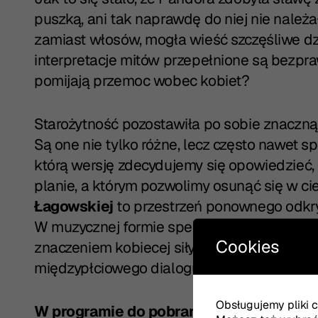
puszką, ani tak naprawdę do niej nie należ
zamiast włosów, mogła wieść szczęśliwe d
interpretacje mitów przepełnione są bezpraw
pomijają przemoc wobec kobiet?
Starożytność pozostawiła po sobie znaczną
Są one nie tylko różne, lecz często nawet s
którą wersję zdecydujemy się opowiedzieć,
planie, a którym pozwolimy osunąć się w cień
Łagowskiej
to przestrzeń ponownego odkryci
W muzycznej formie spektaklu nader istotn
Cookies
znaczeniem kobiecej siły, ale również zagr
międzypłciowego dialogu.
Obsługujemy pliki co
W programie do pobrania znajduje się pr