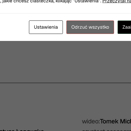
jakie chcesz ciasteczka, klikając "Ustawienia".
Przeczytaj n
Ustawienia
Odrzuć wszystko
Zaa
wideo:
Tomek Mic