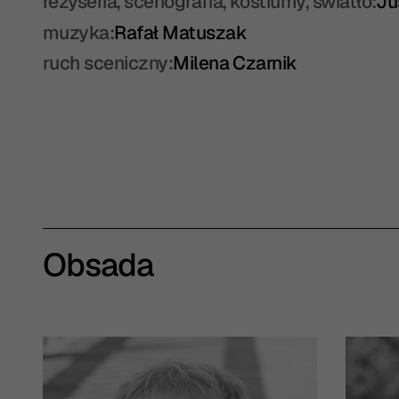
reżyseria, scenografia, kostiumy, światło:
Ju
muzyka:
Rafał Matuszak
ruch sceniczny:
Milena Czarnik
Obsada