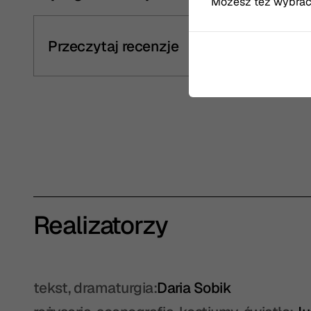
Możesz też wybrać, 
Przeczytaj recenzje
Realizatorzy
tekst, dramaturgia:
Daria Sobik