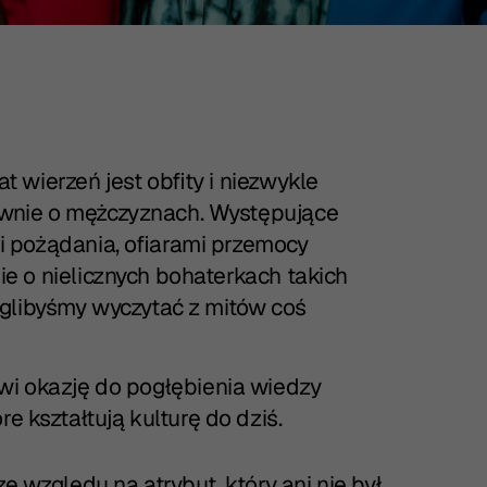
 wierzeń jest obfity i niezwykle
wnie o mężczyznach. Występujące
i pożądania, ofiarami przemocy
e o nielicznych bohaterkach takich
oglibyśmy wyczytać z mitów coś
owi okazję do pogłębienia wiedzy
re kształtują kulturę do dziś.
e względu na atrybut, który ani nie był