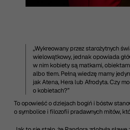
„Wykreowany przez starożytnych świat
wielowątkowy, jednak opowiada głó
w nim kobiety są matkami, obiektam
albo tłem. Pełną wiedzę mamy jedyni
jak Atena, Hera lub Afrodyta. Czy m
o kobietach?”
To opowieść o dziejach bogiń i bóstw stan
o symbolice i filozofii pradawnych mitów, któ
Jak to się stało, że Pandora zdobyła sławę z