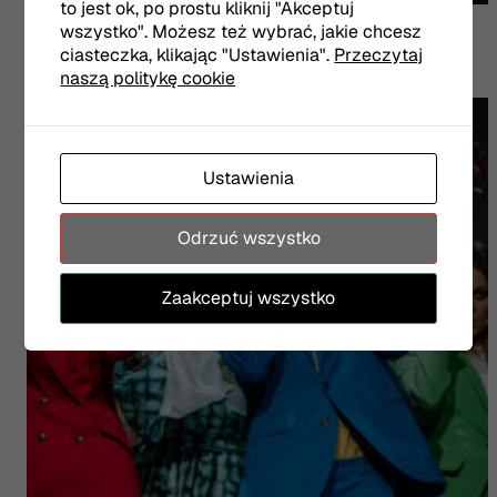
to jest ok, po prostu kliknij "Akceptuj
Mewa
wszystko". Możesz też wybrać, jakie chcesz
PIOTR SORIN - brat Ireny
ciasteczka, klikając "Ustawienia".
Przeczytaj
naszą politykę cookie
Ustawienia
Odrzuć wszystko
Zaakceptuj wszystko