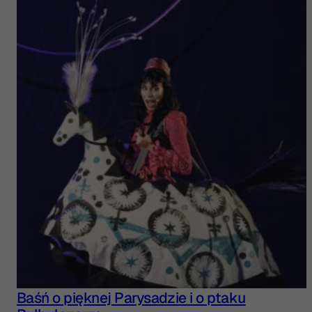
Baśń o pięknej Parysadzie i o ptaku