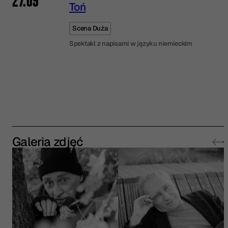
27.09
Toń
Scena Duża
Spektakl z napisami w języku niemieckim
Galeria zdjęć
fot. Łukasz Pepol
fot. Łukasz Pepol
f