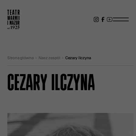
Strona główna
Nasz zespół
Cezary Ilczyna
CEZARY ILCZYNA
CEZARY ILCZYNA - INFORMACJE