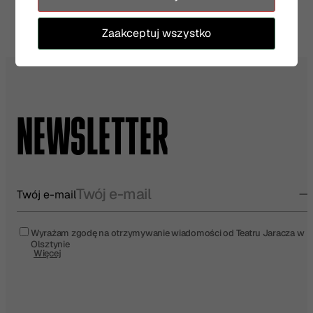
Zaakceptuj wszystko
NEWSLETTER
Twój e-mail
Wyrażam zgodę na otrzymywanie wiadomości od Teatru Jaracza w
Olsztynie
Więcej