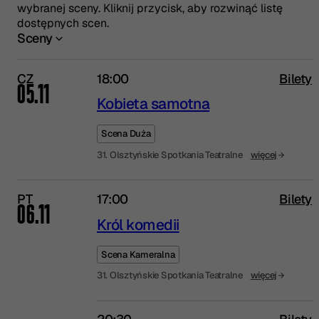
wybranej sceny. Kliknij przycisk, aby rozwinąć listę
dostępnych scen.
Sceny
LISTA WYDARZEŃ
CZ
18:00
Bilety
05.11
Kobieta samotna
Scena Duża
31. Olsztyńskie Spotkania Teatralne
więcej
PT
17:00
Bilety
06.11
Król komedii
Scena Kameralna
31. Olsztyńskie Spotkania Teatralne
więcej