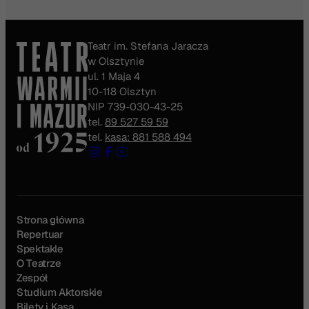
Teatr im. Stefana Jaracza
w Olsztynie
ul. 1 Maja 4
10-118 Olsztyn
NIP 739-030-43-25
tel.
89 527 59 59
tel.
kasa: 881 588 494
Strona główna
Repertuar
Spektakle
O Teatrze
Zespół
Studium Aktorskie
Bilety i Kasa