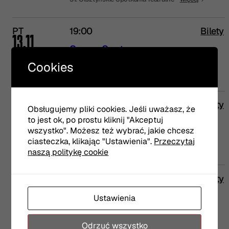
PT
19:00
Bilety
13.11
Susan Sontag
Cookies
Scena Margines
SB
19:00
Bilety
Obsługujemy pliki cookies. Jeśli uważasz, że
14.11
to jest ok, po prostu kliknij "Akceptuj
Susan Sontag
wszystko". Możesz też wybrać, jakie chcesz
ciasteczka, klikając "Ustawienia".
Przeczytaj
Scena Margines
naszą politykę cookie
ND
17:00
Bilety
15.11
Susan Sontag
Ustawienia
Scena Margines
Odrzuć wszystko